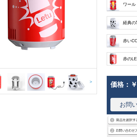
ワール
経典の
赤いC
赤のL
>
価格：
￥
お問