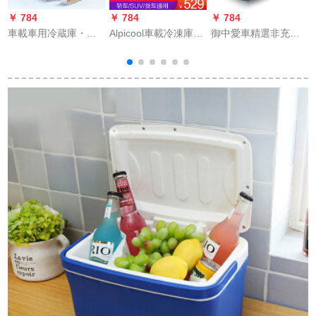
￥ 784
￥ 784
￥ 784
￥
車載車用冷蔵庫・ア
Alpicool車載冷凍庫庫
御中愛車精選非充電
イスボツクラスAMG
庫庫庫庫庫コープレ
レイン冷蔵箱便利ミ
クラスクラスクラス
ス冷凍倉庫12 Vセイ
ニ知能冷凍医療用医
カ
クラスAMGクラスク
ン24 Vトラスト家兼
薬品車載恒温USB小
L
ラスクラスクラスク
用冷凍ミニ冷凍冷凍
冷蔵庫東岩18リット
す
ラス冷蔵庫両用12小
ミニ冷凍冷凍冷凍冷
車用12-24 V
型ハウス製冷凍電気
凍冷凍冷凍冷凍冷凍
20 L大容量220 v+12
冷凍冷凍冷凍冷凍冷
車両用【金色】
凍冷凍冷凍冷凍冷凍
冷凍冷凍冷凍機B 15
リット純車用+徳技コ
ープレス+APP液晶パ
ネ