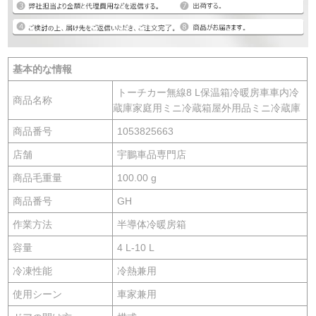
基本的な情報
トーチカー無線8 L保温箱冷暖房車車内冷
商品名称
蔵庫家庭用ミニ冷蔵箱屋外用品ミニ冷蔵庫
商品番号
1053825663
店舗
宇鵬車品専門店
商品毛重量
100.00 g
商品番号
GH
作業方法
半導体冷暖房箱
容量
4 L-10 L
冷凍性能
冷熱兼用
使用シーン
車家兼用