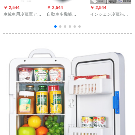
￥ 2,544
￥ 2,544
￥ 2,544
￥
車載車用冷蔵庫アイ
自動車多機能
インシェン冷蔵箱は
リスボックス60 L S
VOLVOS 90ミニ冷蔵
便利です。インテリ
90 XC 60 V 90自動車
庫小型家庭用冷凍車
ジー車載ミニ携帯帯
冷蔵庫両用12小型ハ
冷蔵庫車家兼用寮学
充電冷凍品小型冷蔵
ウス冷凍倉庫220 Vと
生冷温実用自動車用
庫SN 5713 SN 3266
4
12 V【自家用車両
品18リトル家庭用車
アクアジットでござ
用】7.5 L
両用モデル
います。コサーズ
5(ダブ電池＋充電宝