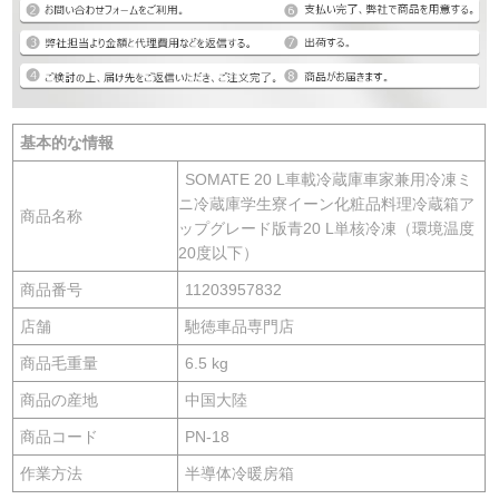
基本的な情報
SOMATE 20 L車載冷蔵庫車家兼用冷凍ミ
ニ冷蔵庫学生寮イーン化粧品料理冷蔵箱ア
商品名称
ップグレード版青20 L単核冷凍（環境温度
20度以下）
商品番号
11203957832
店舗
馳徳車品専門店
商品毛重量
6.5 kg
商品の産地
中国大陸
商品コード
PN-18
作業方法
半導体冷暖房箱