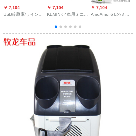
￥ 7,104
￥ 7,104
￥ 7,104
￥
USB冷蔵庫/ライン制
KEMINK 4車用ミニ冷
AmoAmoi 6 Lのミニ
C
御スッチ/USBミニ冷
蔵庫小型家庭用部屋
冷蔵庫の家庭用小型
蔵庫/車載冷蔵庫/冷凍
用冷凍学生寮のマイ
寮学生用冷凍ワンマ
暖房/2用/大容量冷蔵
ク化粧品は車だから
ンハウスハウスハウ
庫に家庭用電源220 v
使ってください。
ス兼用車載小冷蔵庫6
を標準装備
L白（車用のみみ）