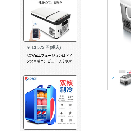
￥
13,573 円(税込)
KOWELLフュージョンはドイ
ツの車載コンピューサ冷蔵庫
冷凍車を兼用しています。自
动车の小型ミニ冷冻小型小型
小型冷冻小氷箱トラック専用k
<
20乗用车トラックの家庭用三
を兼用しています。