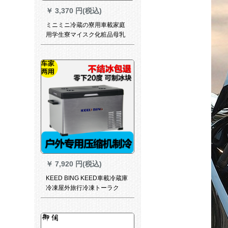
￥
3,370 円(税込)
ミニミニ冷蔵の寮用車載家庭
用学生寮マイスク化粧品母乳
コンビニコロンミニ冷蔵庫-9
L乐红
￥
7,920 円(税込)
KEED BING KEED車載冷蔵庫
冷凍屋外旅行冷凍トーラク
12/24 vミニ冷蔵庫冷蔵庫凍結
肉冷蔵庫25リット圧縮機用