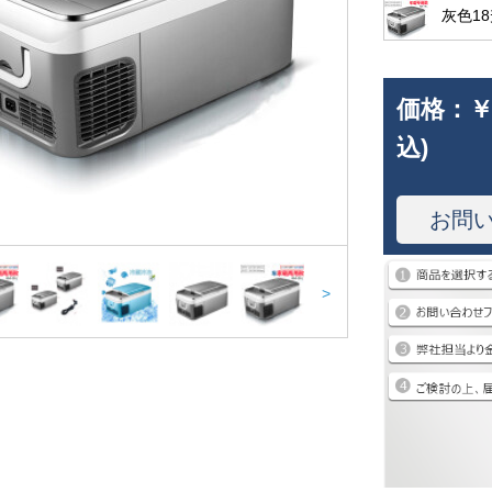
灰色18
価格：
￥
込)
お問
>