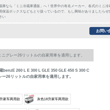
蔵庫なら「ミニ冷蔵庫通販」へ！世界中の有名メーカー、各式のミニ冷
用保温ボックスなどもとり扱っているので、もし興味がありましたらぜ
さい
お問い
00 C 300はミニグレー26リットルの自家用車を適用します。
zE 260 L E 300 L GLE 350 GLE 450 S 300 C
グレー26リットルの自家用車を適用します。
6升家车两用款
灰色18升家车两用款