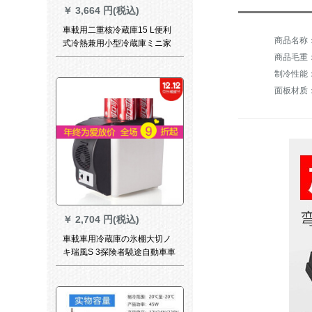
￥
3,664 円(税込)
車載用二重核冷蔵庫15 L便利
式冷熱兼用小型冷蔵庫ミニ家
庭用冷蔵保温箱ダブコア
商品毛重：1
26.8*32.2*41.2 cm
制冷性能
面板材质
￥
2,704 円(税込)
車載車用冷蔵庫の氷棚大切ノ
キ瑞風S 3探険者驍途自動車車
載冷蔵庫両用12小型家宿舎冷
凍電気12 V【車用】冷蔵庫6
L【黒】