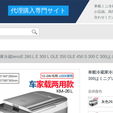
車載ミニ冷
代理購入専門サイト
が品揃。両
合わせくだ
冷蔵benzE 260 L E 300 L GLE 350 GLE 450 S 3
車載冷蔵庫冷蔵ben
300はミニ
选择颜色
灰色2