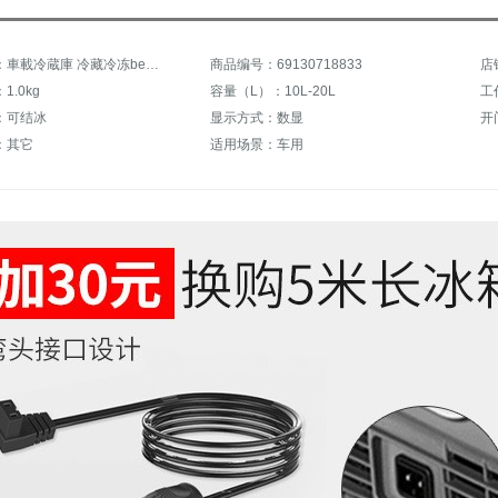
商品名称：車載冷蔵庫 冷藏冷冻benzE260L E300L GLE350 GLE450 S300 C300适用迷你 灰色26升家车两用款
商品编号：69130718833
店
.0kg
容量（L）：10L-20L
工
：可结冰
显示方式：数显
开
：其它
适用场景：车用