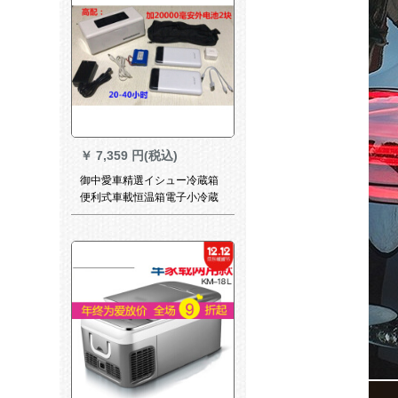
￥
7,359 円(税込)
御中愛車精選イシュー冷蔵箱
便利式車載恒温箱電子小冷蔵
庫家庭用医薬品アイリスボッ
クス自動車東高配（1つの内電
池に2つの外電池を追加）