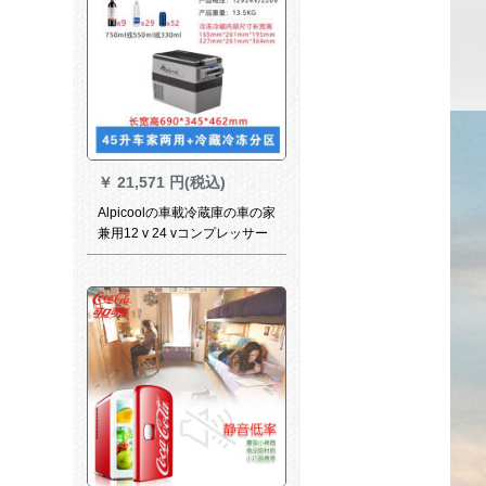
￥
21,571 円(税込)
Alpicoolの車載冷蔵庫の車の家
兼用12 v 24 vコンプレッサー
冷凍小型ミニ冷凍寮の冷凍45
リット車の家兼用冷蔵パーテ
ィション