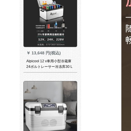
￥
13,648 円(税込)
Alpicool 12 v車用小型冷蔵庫
24ボルトレーサー冷冻库30 L
40 L 50リット大容量车家兼用
25リット-车家兼用