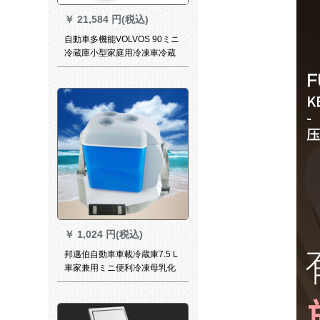
￥
21,584 円(税込)
自動車多機能VOLVOS 90ミニ
冷蔵庫小型家庭用冷凍車冷蔵
庫車家兼用寮学生冷温実用自
動車用品18リトル家庭用車両
用モデル
￥
1,024 円(税込)
邦邁伯自動車車載冷蔵庫7.5 L
車家兼用ミニ便利冷凍母乳化
粧品冷蔵学生寮シゲル冷温箱
青7.5 L 24 Vトラク用