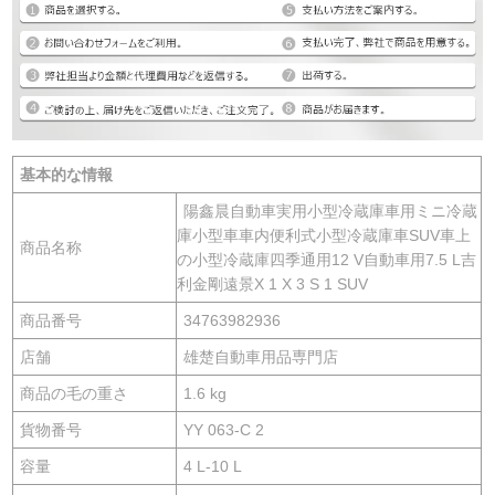
基本的な情報
陽鑫晨自動車実用小型冷蔵庫車用ミニ冷蔵
庫小型車車内便利式小型冷蔵庫車SUV車上
商品名称
の小型冷蔵庫四季通用12 V自動車用7.5 L吉
利金剛遠景X 1 X 3 S 1 SUV
商品番号
34763982936
店舗
雄楚自動車用品専門店
商品の毛の重さ
1.6 kg
貨物番号
YY 063-C 2
容量
4 L-10 L