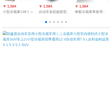
￥ 1,584
￥ 1,584
￥ 1,584
￥
小型冷蔵庫138リット
自动车多机能新型カ
車載冷蔵庫車家用ミ
の小型ミニシル3ドア
ローラヴィヴィック
ニ冷蔵庫20 Lミニ冷
の家庭用寮冷凍車用
専门用コーンプロレ
蔵庫小型家庭用車載
冷蔵庫静音両門118リ
ッサー车载冷蔵庫雷
両用学生寮冷凍ワン
ットBシルバー-6年間
凌车冷冻キャバクラ
ドアル式イシュー冷
保証
冷蔵庫庫実用自动车
凍ミニボックス夢幻
ケ
用品18リット车用12-
白20 L
24 V