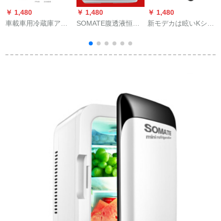
￥ 1,480
￥ 1,480
￥ 1,480
￥
車載車用冷蔵庫アイ
SOMATE腹透液恒温
新モデカは眩いKシリ
リスボックス60 L S
箱加熱38度知能12-19
ズの車載冷蔵庫車家
90 XC 60 V 90自動車
リット2-4袋腹膜透析
が寮事務室のミニ冷
冷蔵庫両用12小型ハ
液数顕温控食品ホッ
蔵庫圧縮機を兼用し
ウス冷凍倉庫220 Vと
トドリンク保温箱車
て冷凍冷凍冷凍可能
12 V【自家用車両
兼用12リット家庭用
乗用車の12 V 24 V泛
用】7.5 L
テープ(炭素繊維5面
用自転車しのぶ/K 20
加熱)
APPモデル(20 right)
車家兼用です。