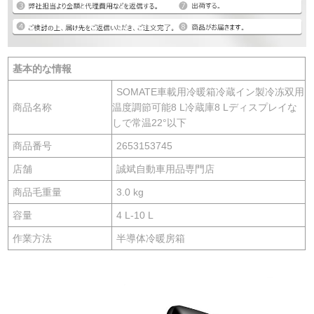
基本的な情報
SOMATE車載用冷暖箱冷蔵イン製冷冻双用
商品名称
温度調節可能8 L冷蔵庫8 Lディスプレイな
しで常温22°以下
商品番号
2653153745
店舗
誠斌自動車用品専門店
商品毛重量
3.0 kg
容量
4 L-10 L
作業方法
半導体冷暖房箱