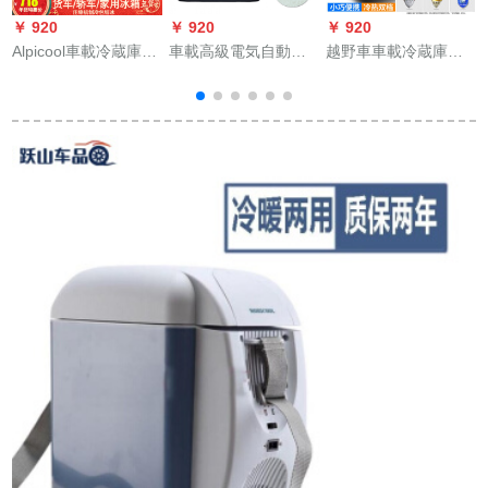
￥ 920
￥ 920
￥ 920
￥
Alpicool車載冷蔵庫冷
車載高級電気自動車
越野車車載冷蔵庫小
凍Off ni冷蔵庫12 v 24
の冷蔵倉庫冷凍専用
冷蔵庫自動車家兼用
v車家兼用冷蔵庫圧缩
ミニ寄宿所benzC級C
ミニミニミニミニ冷
機冷凍庫22 right冷凍
180 L C 200 L C 260
暖房学生寮シゲル恒
車
可能自動車家兼用
L C 300創意汽双核優
温箱大貨車24 V 12 V
+APP制御
雅黒22 L
アイリス冷凍【24 V
貨車用7.5 L】【氷嚢
＋炭パック＋駐車
券】