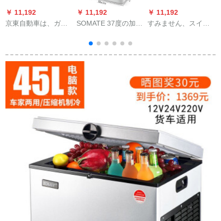
￥ 11,192
￥ 11,192
￥ 11,192
￥
京東自動車は、ガス
SOMATE 37度の加熱
すみません、スイン
リングの点火器を評
腹透液恒温箱15 Lの
冷蔵箱ミニ車載冷蔵
価しています。トー
新型車は保温箱を兼
庫車家兼用小型医療
チ电子パン点火器の
用しています。ワン
用保温箱便利半導体
キルガンに火をつけ
タッチで設定しま
薬保存箱は待機15時
ます。
す。読本牧畜冷蔵16-
間（電池1個を含む）
18度15 Lの恒温箱
を標準装備していま
220 V/12 V
す。