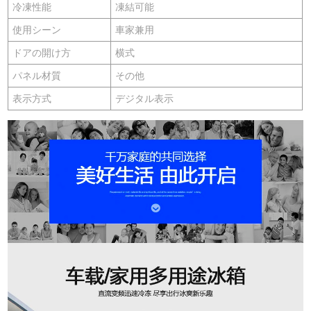
冷凍性能
凍結可能
使用シーン
車家兼用
ドアの開け方
横式
パネル材質
その他
表示方式
デジタル表示