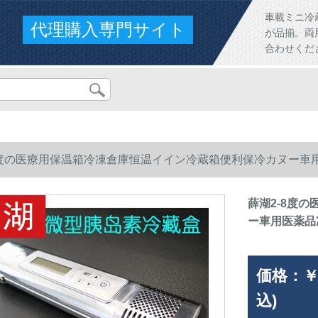
車載ミニ冷
代理購入専門サイト
が品揃。両
合わせくだ
8度の医療用保温箱冷凍倉庫恒温イイン冷蔵箱便利保冷カヌー
薛湖2-8度
ー車用医薬品
価格：
￥
込)