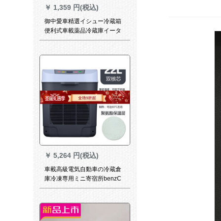
￥
1,359 円(税込)
御中愛車精選イシュー冷蔵箱
便利式車載薬品冷蔵庫イータ
ーフーン恒温保温カープ東岩
自動車5度保冷カプは表示しま
す。
￥
5,264 円(税込)
車載高級電気自動車の冷蔵倉
庫冷凍専用ミニ寄宿所benzC
級C 180 L C 200 L C 260 L C
300創意汽双核優雅黒22 L