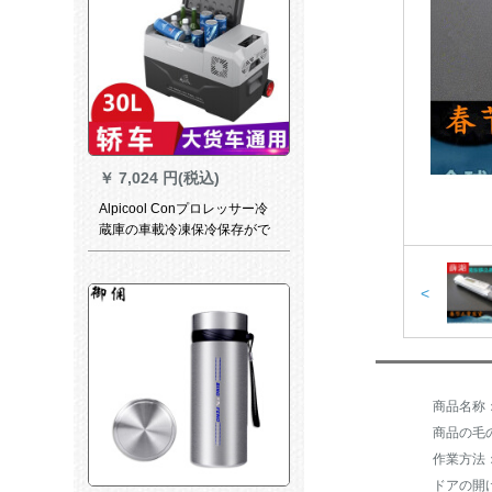
￥
7,024 円(税込)
Alpicool Conプロレッサー冷
蔵庫の車載冷凍保冷保存がで
きます。ラバール式学生寮の
母乳剤12 v/24 V汎用マイナー
20度家庭用cx 30 Lコープ冷凍
<
車大型トラク通用です。
商品の毛の
作業方法
ドアの開