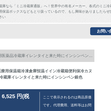
蔵庫なら「ミニ冷蔵庫通販」へ！世界中の有名メーカー、各式のミニ冷
用保温ボックスなどもとり扱っているので、もし興味がありましたらぜ
さい
お問い
車用医薬品冷蔵庫イレンタイと来た時にインシンペン銀
の医療用保温箱冷凍倉庫恒温イイン冷蔵箱便利保冷カヌ
冷蔵庫イレンタイと来た時にインシンペン銀色
 6,525 円(税
ここで表示されるのは商品原価
です。代理費用、送料等はお問