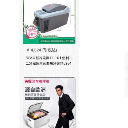
￥
4,624 円(税込)
NFA車載冷蔵庫7 L 10 L便利ミ
ニ冷蔵庫車家兼用冷暖箱5284
他色車家兼用タピプ