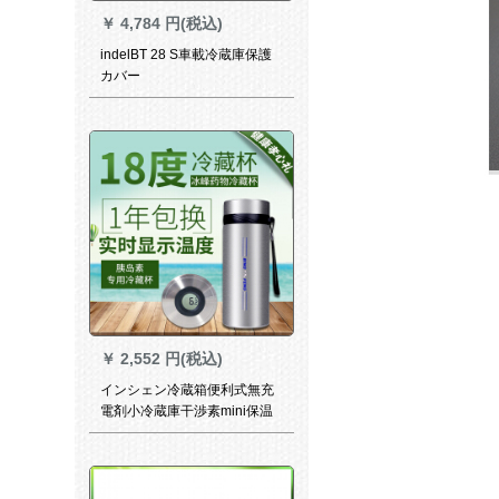
￥
4,784 円(税込)
indelBT 28 S車載冷蔵庫保護
カバー
￥
2,552 円(税込)
インシェン冷蔵箱便利式無充
電剤小冷蔵庫干渉素mini保温
恒温カプ氷袋5度杯(知能表示
アリム)ぺを入れます。