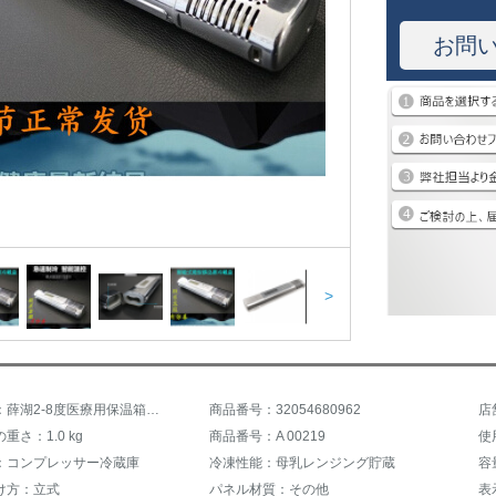
お問
>
商品名称：薛湖2-8度医療用保温箱冷凍庫恒温イン冷蔵箱便利保冷カップミニ車載薬品冷蔵庫インターフェロンノ和が来た時、インシュンペン銀色
商品番号：32054680962
店
重さ：1.0 kg
商品番号：A 00219
使
：コンプレッサー冷蔵庫
冷凍性能：母乳レンジング貯蔵
容量
け方：立式
パネル材質：その他
表