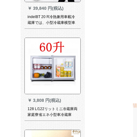
￥
39,840 円(税込)
indelBT 20 R冷熱兼用車載冷
蔵庫では、小型冷蔵庫横型車
家兼用保温小型冷蔵庫圧塑機
冷凍車冷凍庫小T 20 R冷暖房
室両用20リットが可能です。
￥
3,808 円(税込)
128 L/122リットミニ冷蔵庫両
家庭寮省エネ小型車冷蔵庫
SATA 8リット車用保存冷蔵庫