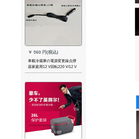
￥
560 円(税込)
車載冷蔵庫の電源変更線点煙
器家庭用12 V回転220 V/12 V
バック24 Vトラック12 V車載
ライン