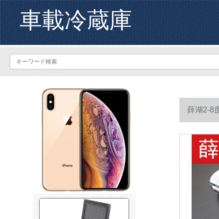
車載冷蔵庫
薛湖2-
色