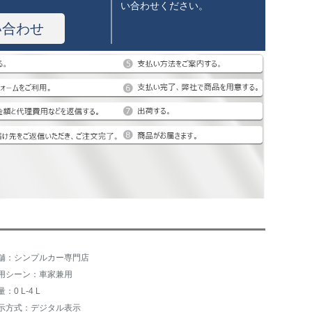
い合わせください。
い合わせ
舗：シンプルカー専門店
用シーン：車家兼用
：0 L-4 L
示方式：デジタル表示