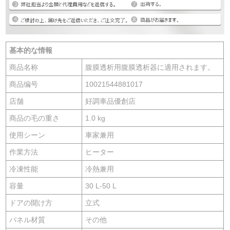
基本的な情報
商品名称
腹膜透析用腹膜透析器に適用されます。
商品编号
10021544881017
店舗
好調車品優創店
商品の毛の重さ
1.0 kg
使用シーン
車家兼用
作業方法
ヒーター
冷凍性能
冷熱兼用
容量
30 L-50 L
ドアの開け方
立式
パネル材質
その他