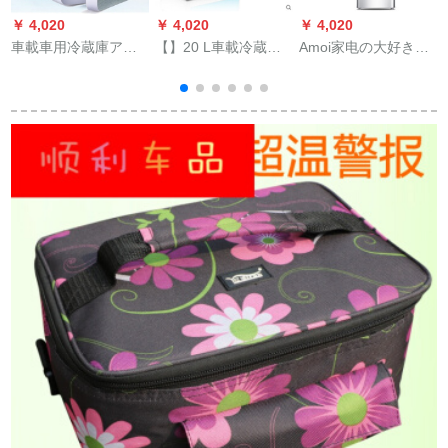
￥ 4,020
￥ 4,020
￥ 4,020
￥
車載車用冷蔵庫アイ
【】20 L車載冷蔵庫
Amoi家电の大好きな
スボンド2用12小型ハ
車載家兼用冷凍ミニ
冷蔵库の家庭用の小
ウス冷房蔵保温電気
小型氷箱大型車24 VN
型冷蔵库の小型家庭
20 L大容量220 v+12
9973 SN 9625 L単核
用の寮の双门式のコ
車両用【宇宙銀】
車家兼用冷蔵シーザ
ープレットの冷冻电
ーブルー
気ミニの冷蔵库の150
庫
Lの3つの糸の银(コー
プレットの金)