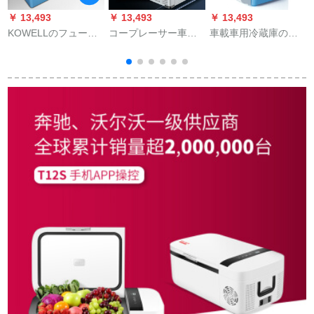
￥ 13,493
￥ 13,493
￥ 13,493
￥
KOWELLのフュージ
コープレーサー車載
車載車用冷蔵庫の棚
ョン車家は車載コー
冷蔵庫車家兼用冷凍
benzGLA級200 GLD
プレス冷蔵庫を兼用
大型トラート24 V通
級260 300の自動車車
しています。ミニミ
用小型12 V車用学生
載冷蔵庫両用12小型
ニのアイリスボック
寮事務室大容量冷凍
家舎冷凍蔵保温電気
スを冷凍します。
可能自動車用冷蔵庫
12 V【車用】7.5
25リット【アルミチ
L【青白い】
ムブロックブロック
24】