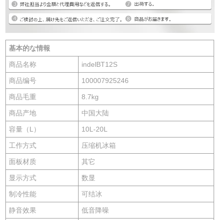
基本的な情報
商品名称
indelBT12S
商品编号
100007925246
商品毛重
8.7kg
商品产地
中国大陆
容量（L）
10L-20L
工作方式
压缩机冰箱
面板材质
其它
显示方式
数显
制冷性能
可结冰
静音效果
低音降噪