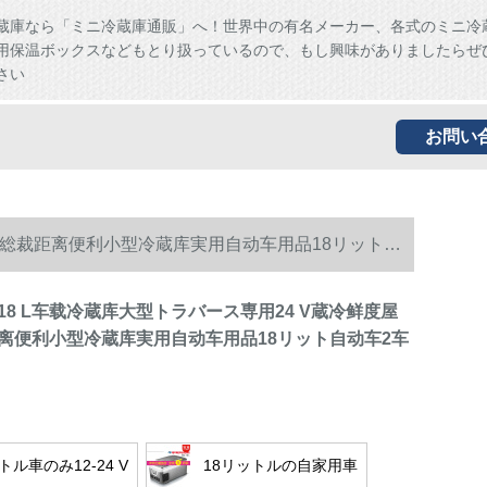
蔵庫なら「ミニ冷蔵庫通販」へ！世界中の有名メーカー、各式のミニ冷
用保温ボックスなどもとり扱っているので、もし興味がありましたらぜ
さい
お問い
旅行総裁距离便利小型冷蔵库実用自动车用品18リット自
8 L车载冷蔵库大型トラバース専用24 V蔵冷鲜度屋
离便利小型冷蔵库実用自动车用品18リット自动车2车
トル車のみ12-24 V
18リットルの自家用車