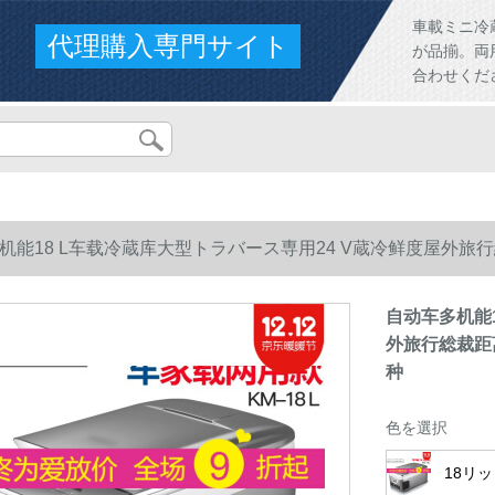
車載ミニ冷
代理購入専門サイト
が品揃。両
合わせくだ
机能18 L车载冷蔵库大型トラバース専用24 V蔵冷鲜度屋外
自动车多机能1
外旅行総裁距
种
色を選択
18リッ