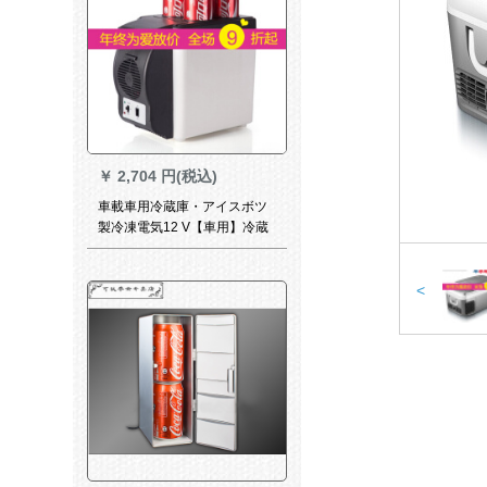
￥
2,704 円(税込)
車載車用冷蔵庫・アイスボツ
製冷凍電気12 V【車用】冷蔵
庫6 L【黒】
<