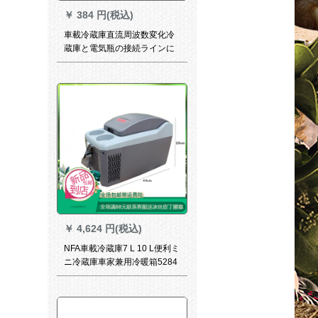
￥
384 円(税込)
車載冷蔵庫直流周波数変化冷
蔵庫と電気瓶の接続ラインに
タバコを挟んで線を支えま
す。
￥
4,624 円(税込)
NFA車載冷蔵庫7 L 10 L便利ミ
ニ冷蔵庫車家兼用冷暖箱5284
他色車家兼用タピプ