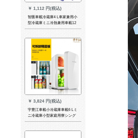
￥
1,112 円(税込)
智匯車載冷蔵庫4 L車家兼用小
型冷蔵庫ミニ冷熱兼用車載12
v冷蔵庫冷暖房室4 Lミニ冷蔵
庫（車用のみ）
￥
3,824 円(税込)
宇豊江車載小冷蔵庫車載6 Lミ
ニ冷蔵庫小型家庭用寮シング
ア式冷凍車家兼用車載用冷暖
房機X 1アクセルドレールド20
Lゴンドル（車家兼用）