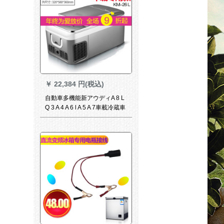
￥
22,384 円(税込)
自動車多機能新アウディA 8 L
Q 3 A 4 A 6 l A 5 A 7車載冷蔵車
用12 Vミニ冷蔵車用冷凍車26
リット車用12-24 V