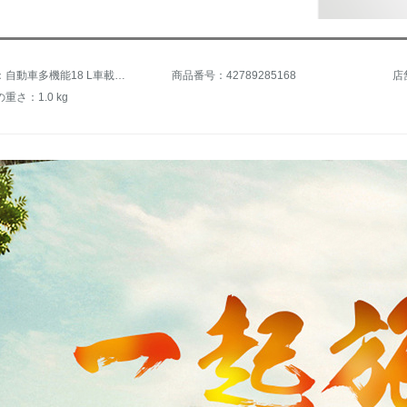
商品名称：自動車多機能18 L車載冷蔵庫大型トラックバス専用24 V蔵冷鮮度室外旅行長距離便利小型冷蔵庫実用自動車用品18リットル自家用車2車種
商品番号：42789285168
店
重さ：1.0 kg