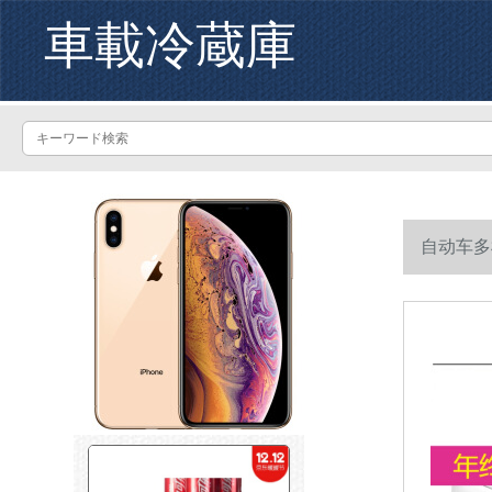
車載冷蔵庫
自动车多
动车2车种