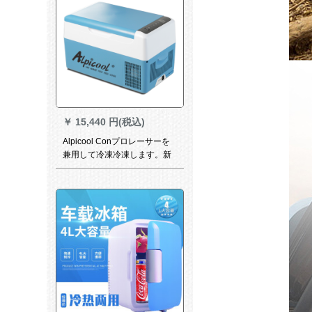
￥
15,440 円(税込)
Alpicool Conプロレーサーを
兼用して冷凍冷凍します。新
型の小型冷蔵库はマイナー20
度B 22 Lの家庭用冷冻蔵库
+LGコプター+内蔵のリチウム
电池に达すことです。