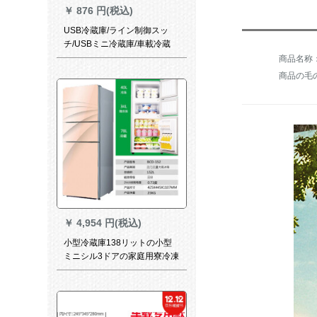
￥
876 円(税込)
USB冷蔵庫/ライン制御スッ
チ/USBミニ冷蔵庫/車載冷蔵
庫/冷凍暖房/2用/大容量冷蔵庫
に家庭用電源220 vを標準装備
商品の毛の
￥
4,954 円(税込)
小型冷蔵庫138リットの小型
ミニシル3ドアの家庭用寮冷凍
車用冷蔵庫静音両門118リッ
トBシルバー-6年間保証