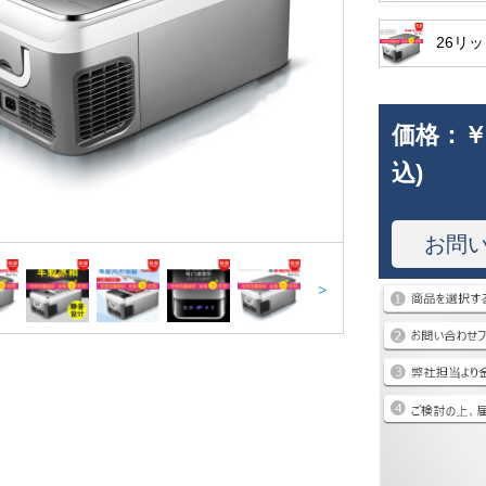
26リッ
価格：
￥
込)
お問
>