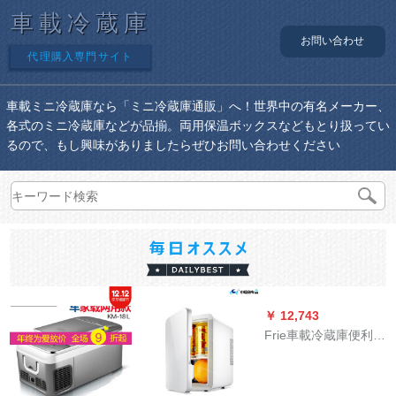
車載冷蔵庫
お問い合わせ
代理購入専門サイト
車載ミニ冷蔵庫なら「ミニ冷蔵庫通販」へ！世界中の有名メーカー、
各式のミニ冷蔵庫などが品揃。両用保温ボックスなどもとり扱ってい
るので、もし興味がありましたらぜひお問い合わせください
￥ 12,743
Frie車載冷蔵庫便利車
家兼用4 Lミニ冷蔵庫
冷凍倉庫暖房学生寮
旅行屋外冷暖房室4 L