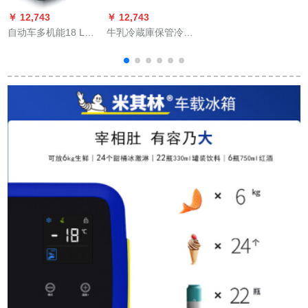
青車用（氷嚢送り）
￥ 12,743
￥ 12,743
￥
専用
自动车多机能18 L车
牛乳冷蔵庫保管冷蔵
载冷蔵库大型トラバ
庫4 Lミニ母乳貯乳小
ース専用24 V蔵冷鲜
冷蔵庫車載の小型シ
l
度屋外旅行総裁距离
グル家庭用冷凍化粧
便利小型冷蔵库実用
品学生寮の車はピン
自动车用品18リット
ク色を兼用していま
自动车2车种
す。
1