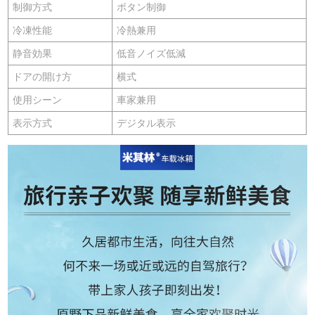
制御方式
ボタン制御
冷凍性能
冷熱兼用
静音効果
低音ノイズ低減
ドアの開け方
横式
使用シーン
車家兼用
表示方式
デジタル表示