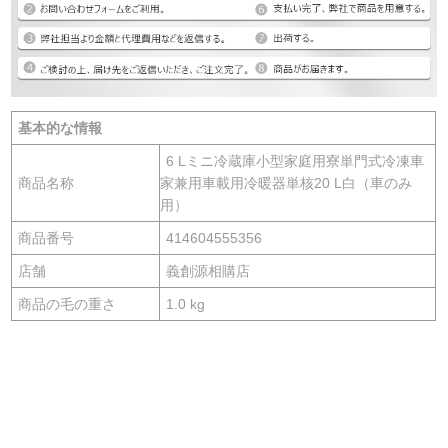
基本的な情報
6 Lミニ冷蔵庫小型家庭用寮単門式冷凍車
商品名称
家兼用車載用冷暖器単核20 L白（車のみ
用）
商品番号
414604555356
店舗
義創源相購店
商品の毛の重さ
1.0 kg