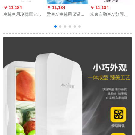
￥ 11,184
￥ 11,184
￥ 11,184
￥
車載車用冷蔵庫アウ
愛車が車載用保温箱
京東自動車が好評の
ディA 4 L Q 5 Q 3 A
車用保温便利式冷凍
車載携帯充電器自動
8入力A 6 L自動車冷
保温箱車載冷蔵庫4 L
車シガレット多機能
蔵両庫用12小型家宿
車用冷暖両用4 l車用
泛用ダンベルUSB変
1
舎製冷凍電気220 Vと
冷蔵庫
换プラグワン、二、
12 V【自家用車両
三車を割引していま
用】7.5 L
す。