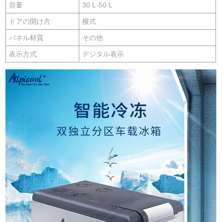
容量
30 L-50 L
ドアの開け方
横式
パネル材質
その他
表示方式
デジタル表示