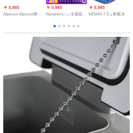
￥ 5,985
￥ 5,985
￥ 5,985
￥
Alpicool Alpicool車載
Nanjirenレン冷蔵箱ミ
KEMIN 7.5 L車載冷蔵
冷蔵庫25 L車家兼用
ニ医用旅行薬インフ
庫冷暖箱車家兼用ミ
冷凍屋外旅行冷蔵庫
ーン锭剤成长ホルモ
ニ便利小型冷凍薬母
12 V 24 Vコープレス
冷蔵箱便利式车载用
乳冷蔵7.5 Lファンシ
冷凍寮ミニ25リット
小型冷蔵库のスマ充
ョベル-深青
車家兼用コープ冷凍
电冷凍恒温车家兼用
機
冷蔵箱の白标准装备-
単电池(待机约10时
间)