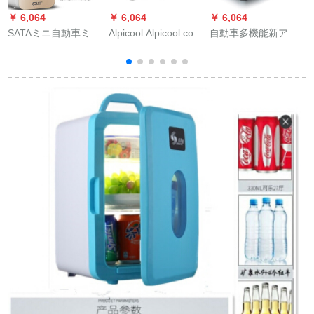
￥ 6,064
￥ 6,064
￥ 6,064
￥
SATAミニ自動車ミニ
Alpicool Alpicool cool
自動車多機能新アウ
冷蔵庫小型単門寮家
Conプロレーサー車
ディA 8 L Q 3 A 4 A
庭用化粧品冷蔵箱冷
載冷蔵庫車家兼用25
6 l A 5 A 7車載冷蔵車
暖房ボックス賃貸シ
L原装保護カバー断熱
用12 Vミニ冷蔵車用
ゲル25 L土豪金
防除花画像色4
冷凍車26リット車用
12-24 V