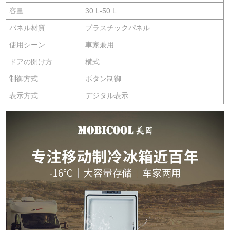
容量
30 L-50 L
パネル材質
プラスチックパネル
使用シーン
車家兼用
ドアの開け方
横式
制御方式
ボタン制御
表示方式
デジタル表示