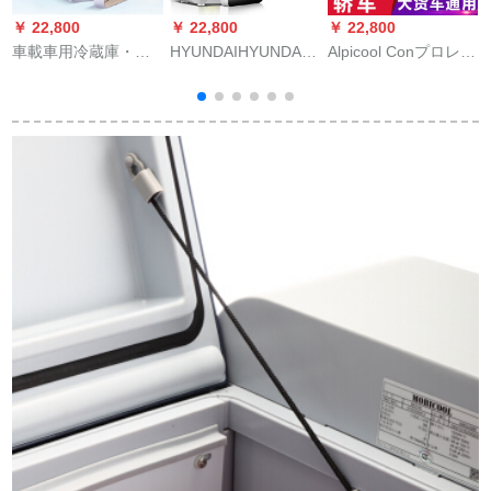
￥ 22,800
￥ 22,800
￥ 22,800
￥
車載車用冷蔵庫・ア
HYUNDAIHYUNDAI 6
Alpicool Conプロレッ
イスボツクラスAMG
L小型冷蔵庫ミニ寮の
サー冷蔵庫の車載冷
クラスクラスクラス
小型家庭用車載冷蔵
凍保冷保存ができま
クラスAMGクラスク
庫車家兼用冷暖器デ
す。ラバール式学生
冷
ラスクラスクラスク
ジタル制御モデル
寮の母乳剤12 v/24 V
ラス冷蔵庫両用12小
13.5 L黒銀（車用家
汎用マイナー20度家
型ハウス製冷凍電気
庭用）
庭用cx 30 Lコープ冷
1
20 L大容量220 v+12
凍車大型トラク通用
車両用【金色】
です。