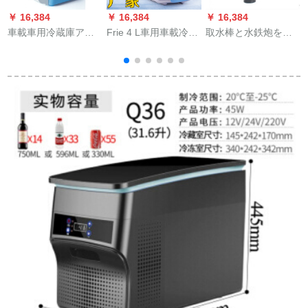
￥ 16,384
￥ 16,384
￥ 16,384
￥
車載車用冷蔵庫アイ
Frie 4 L車用車載冷蔵
取水棒と水鉄炮を地
スボツ豊田レイイイ
庫ミニ冷蔵庫車家兼
面に差込みました。
凱美瑞哈ラインダ自
用冷蔵庫12 V自動車
動車冷蔵庫両用12小
用冷蔵箱学生ピンク4
型ハウス冷凍蔵保温
L車家兼用白4 L車用
1
電気12 V【車用】7.5
L【青白い】