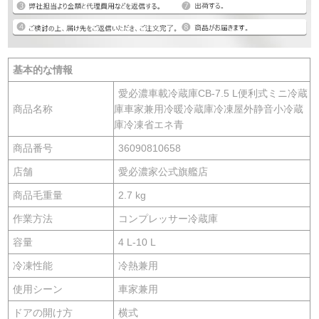
基本的な情報
愛必濃車載冷蔵庫CB-7.5 L便利式ミニ冷蔵
商品名称
庫車家兼用冷暖冷蔵庫冷凍屋外静音小冷蔵
庫冷凍省エネ青
商品番号
36090810658
店舗
愛必濃家公式旗艦店
商品毛重量
2.7 kg
作業方法
コンプレッサー冷蔵庫
容量
4 L-10 L
冷凍性能
冷熱兼用
使用シーン
車家兼用
ドアの開け方
横式