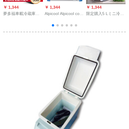
￥ 1,344
￥ 1,344
￥ 1,344
￥
夢多福車載冷蔵庫ミ
Alpicool Alpicool cool
限定購入5 Lミニ冷蔵
ニ冷蔵庫乗用車大貨
Conプロレーサー車
庫家庭用小型寮の学
車家兼用寮大容量24
載冷蔵庫40リット車
生寮の部屋に部屋を
V/220 V冷凍移動小冷
家兼用冷凍蔵箱12 V
借りて冷凍します。
暖
蔵庫11リルマシンタ
24 V自動車小冷蔵事
シングールの家は車
1
イプロ【車家兼用】
務室寮迷40 Lコンプ
載マス19種類の知能
泛用
レッソ冷凍/乗用車/ト
版12 Lを兼用してい
ラック/家庭用
ます。ホワイト（自
家用車2台用）シンゴ
ルア