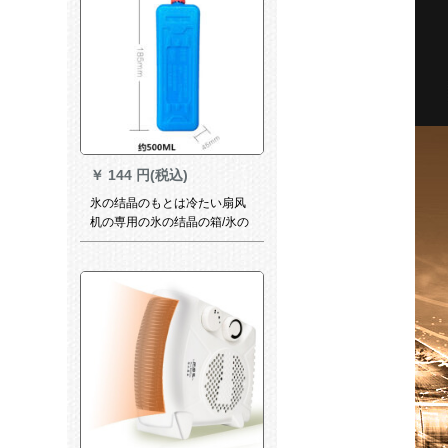
￥
144 円(税込)
氷の结晶のもとは冷たい扇风
机の専用の氷の结晶の箱/氷の
结晶の青い氷、氷の箱の冷蔵
の冷たい仲人の箱の中で号の
青です。