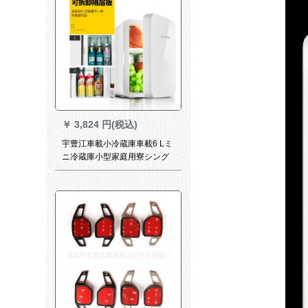
￥
3,824 円(税込)
宇豊江車載小冷蔵庫車載6 Lミ
ニ冷蔵庫小型家庭用寮シング
ア式冷凍車家兼用車載用冷暖
房機X 1アクセルドレールド20
Lゴンドル（車家兼用）