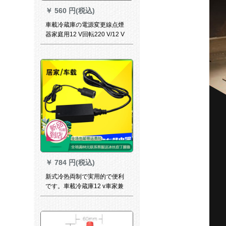
￥
560 円(税込)
車載冷蔵庫の電源変更線点煙
器家庭用12 V回転220 V/12 V
バック24 Vトラック12 V車載
ライン
￥
784 円(税込)
新式冷热両制で実用的で便利
です。車載冷蔵庫12 v車家兼
用ミニ冷蔵庫6 L自動車用品
220 Vから12 V電源変換器