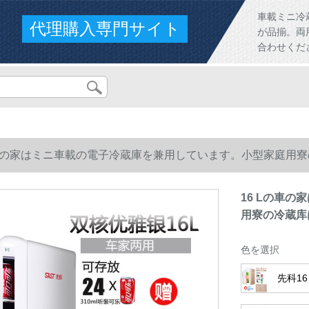
車載ミニ冷
代理購入専門サイト
が品揃。両
合わせくだ
の車の家はミニ車載の電子冷蔵庫を兼用しています。小型家庭用
16 Lの車
用寮の冷蔵库
色を選択
先科1