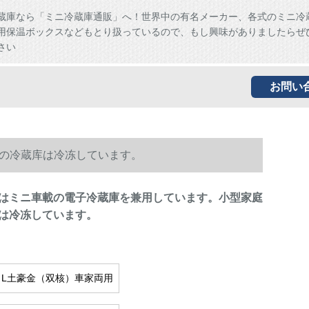
蔵庫なら「ミニ冷蔵庫通販」へ！世界中の有名メーカー、各式のミニ冷
用保温ボックスなどもとり扱っているので、もし興味がありましたらぜ
さい
お問い
寮の冷蔵库は冷冻しています。
の家はミニ車載の電子冷蔵庫を兼用しています。小型家庭
は冷冻しています。
6 L土豪金（双核）車家両用