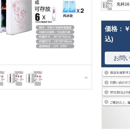
先科1
価格：
￥
込)
お問
>