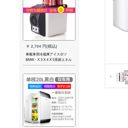
￥
2,704 円(税込)
車載車用冷蔵庫アイスボツ
BMW・X 3 X 4 X 5系新エネル
6系自動車車載冷蔵庫両用12
小型ハウス製冷凍電気12
V【車用】冷蔵庫6 L【黒】
<