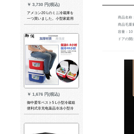
￥
3,730 円(税込)
アメコン20 Lのミニ冷蔵庫を
一つ買いました。小型家庭用
车両用学生冷蔵库冷冻単门式
商品毛重量：
シングリア20 L白タイプ
容量：10 L
ドアの開
￥
1,676 円(税込)
御中爱车ベスト5 L小型冷蔵箱
便利式非充电薬品冷冻小型冷
蔵库の车内氷袋恒温保温カー
プ室外车26 L赤色（2つの青い
氷を10つ送る）