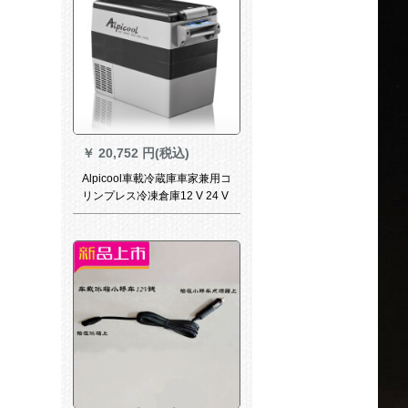
￥
20,752 円(税込)
Alpicool車載冷蔵庫車家兼用コ
リンプレス冷凍倉庫12 V 24 V
冷凍分区設計母乳レン寮ミニ
冷蔵庫55 L冷凍分区圧縮機冷
凍庫