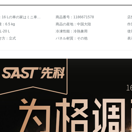
商品名称：16 Lの車の家はミニ車載の電子冷蔵庫を兼用しています。小型家庭用寮の小型冷蔵庫は冷凍しています。
商品番号：1186671578
店
6.5 kg
商品の産地：中国大陸
作
-20 L
冷凍性能：冷熱兼用
使
け方：立式
パネル材質：その他
表