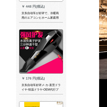
￥
448 円(税込)
京东自动车が好评で、冷暖両
用のエアコンヒホーム家庭用
事务室の电気暖房屋ファンヒ
ータの安のブレイン店は普通
の电気コードスです。
￥
176 円(税込)
京东自动车好评メ-カ-直営ドラ
イヤ-恒温ドラヤ-OEM代行プ
レゼ-ト电风筒一点安のブラド
店黒