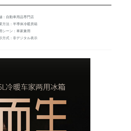
舗：自動車用品専門店
業方法：半導体冷暖房箱
用シーン：車家兼用
示方式：非デジタル表示