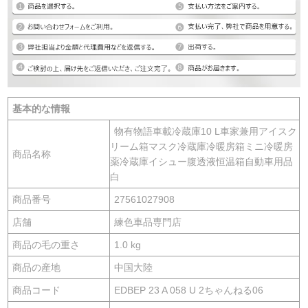
基本的な情報
物有物語車載冷蔵庫10 L車家兼用アイスク
リーム箱マスク冷蔵庫冷暖房箱ミニ冷暖房
商品名称
薬冷蔵庫イシュー腹透液恒温箱自動車用品
白
商品番号
27561027908
店舗
練色車品専門店
商品の毛の重さ
1.0 kg
商品の産地
中国大陸
商品コード
EDBEP 23 A 058 U 2ちゃんねる06