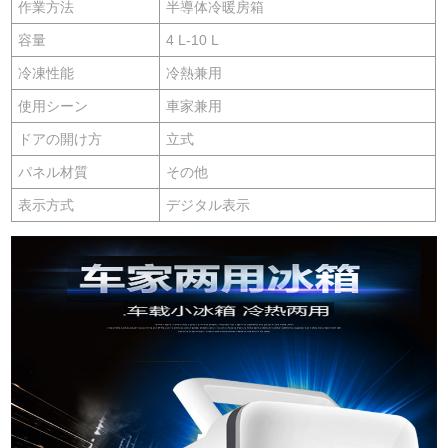
作業方法
半導体冷暖房箱
容量
4 L-10 L
冷凍性能
冷熱兼用
使用シーン
車家兼用
ドアの開け方
立式
パネル材質
その他
表示方式
デジタル表示