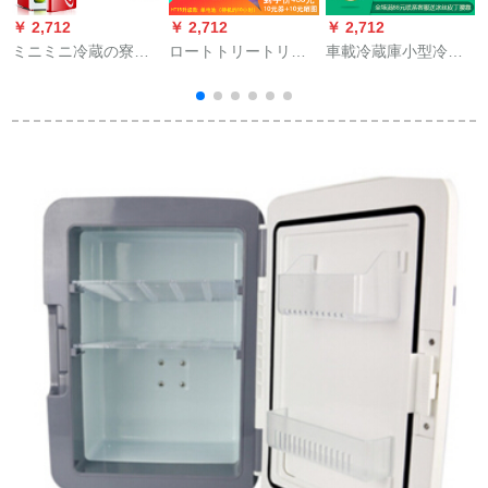
￥ 2,712
￥ 2,712
￥ 2,712
￥
ミニミニ冷蔵の寮用
ロートトリートリー
車載冷蔵庫小型冷暖
K
車載家庭用学生寮マ
冷蔵箱ミニ医療用医
箱便利式冷蔵庫多機
イスク化粧品母乳コ
薬品注射針携帯型小
能車家冷暖両用21 L
ンビニコロンミニ冷
型冷蔵便利式車家兼
大容量P 24セラミエ
蔵庫-9 L乐红
用充電ダンベル冷凍
ール
恒温冷蔵箱HT 15冷蔵
箱単蔵電池は10時間
待ちます。