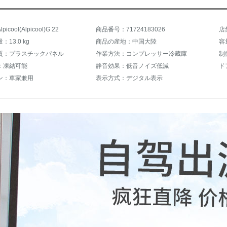
cool(Alpicool)G 22
商品番号：71724183026
店
13.0 kg
商品の産地：中国大陸
容量
質：プラスチックパネル
作業方法：コンプレッサー冷蔵庫
制
：凍結可能
静音効果：低音ノイズ低減
ド
ン：車家兼用
表示方式：デジタル表示