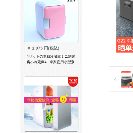
￥
1,075 円(税込)
4リットの車載冷蔵庫ミニ冷暖
房小冷蔵庫4 L車家庭用小型寮
の家庭用冷蔵庫の快速冷凍4 L
車の家庭用ピンク兼用
<