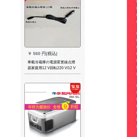
￥
560 円(税込)
車載冷蔵庫の電源変更線点煙
器家庭用12 V回転220 V/12 V
バック24 Vトラック12 V車載
ライン