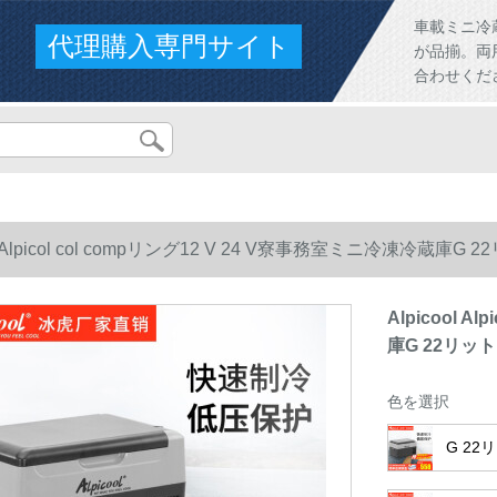
車載ミニ冷
代理購入専門サイト
が品揃。両
合わせくだ
ol Alpicol col compリング12 V 24 V寮事務室ミニ冷凍冷蔵
Alpicool 
庫G 22リッ
色を選択
G 22