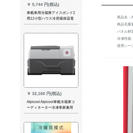
￥
5,744 円(税込)
車載車用冷蔵庫アイスボンド2
商品名：Alpi
用12小型ハウス冷房蔵保温電
気20 L大容量220 v+12車両用
商品毛重量：
【宇宙銀】
パネル材
冷凍性能
使用シー
￥
32,160 円(税込)
Alpicool Alpicool車載冷蔵庫コ
ーディネーター冷凍車家兼用
冷凍ミニ冷蔵庫30 L便利レバ
ケス-20 L両用+APP+内蔵
Li+LGコープサービス