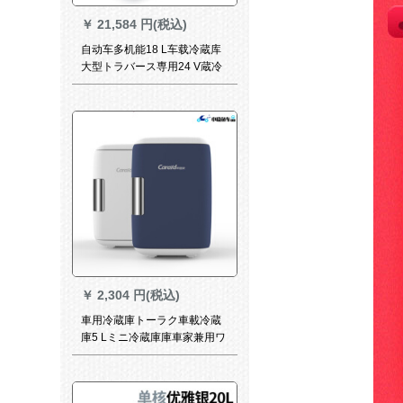
￥
21,584 円(税込)
自动车多机能18 L车载冷蔵库
大型トラバース専用24 V蔵冷
鲜度屋外旅行総裁距离便利小
型冷蔵库実用自动车用品18リ
ット自动车2车种
￥
2,304 円(税込)
車用冷蔵庫トーラク車載冷蔵
庫5 Lミニ冷蔵庫庫車家兼用ワ
ンドアで便利冷蔵小冷蔵庫寮
用イシュー冷凍ミニボックス5
Lバーカ兼用モビル