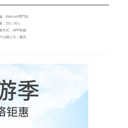
舗：Alpicool専門店
：20 L-30 L
御方式：APP制御
アの開け方：横式