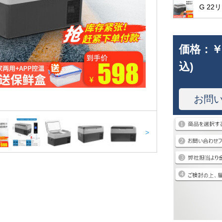
G 2
価格：
￥
込)
お問
>