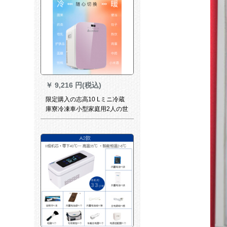
￥
9,216 円(税込)
限定購入の志高10 Lミニ冷蔵
庫寮冷凍車小型家庭用2人の世
界冷蔵単蔵庫20 Lダブコアバ
ゴルド