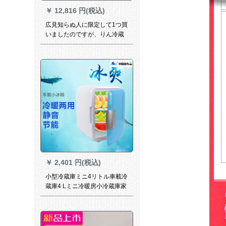
￥
12,816 円(税込)
広見知らぬ人に限定して1つ買
いましたのですが、りん冷蔵
箱の便利式冷凍恒温ミニ家庭
用充電式冷蔵箱の車載用小冷
蔵庫A 2（33時間）
￥
2,401 円(税込)
小型冷蔵庫ミニ4リトル車載冷
蔵庫4 Lミニ冷暖房小冷蔵庫家
兼用小型寮家庭用冷蔵加熱箱
イン冷蔵庫便利小型4リットト
ラック2用