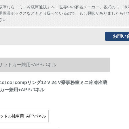
蔵庫なら「ミニ冷蔵庫通販」へ！世界中の有名メーカー、各式のミニ冷
用保温ボックスなどもとり扱っているので、もし興味がありましたらぜ
さい
お問い
庫G 22リットカー兼用+APPパネル
Alpicol col compリング12 V 24 V寮事務室ミニ冷凍冷蔵
トカー兼用+APPパネル
リットル純車用+APPパネル