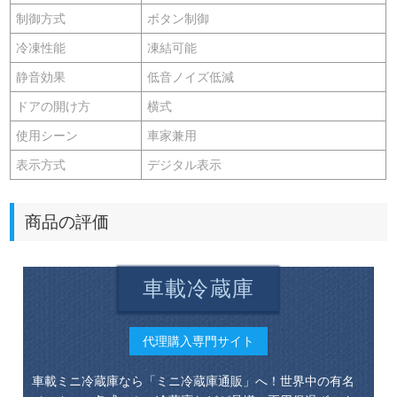
制御方式
ボタン制御
冷凍性能
凍結可能
静音効果
低音ノイズ低減
ドアの開け方
横式
使用シーン
車家兼用
表示方式
デジタル表示
商品の評価
車載冷蔵庫
代理購入専門サイト
車載ミニ冷蔵庫なら「ミニ冷蔵庫通販」へ！世界中の有名