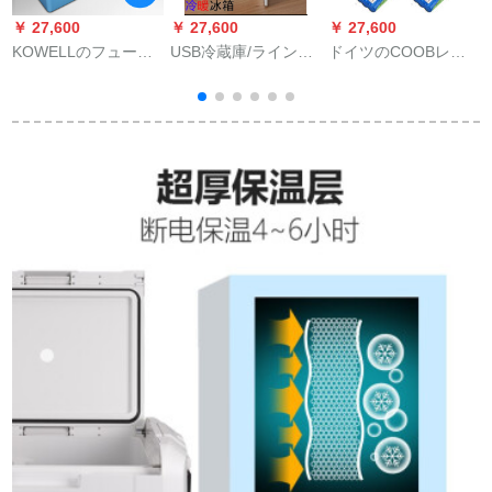
￥ 27,600
￥ 27,600
￥ 27,600
￥
KOWELLのフュージ
USB冷蔵庫/ライン制
ドイツのCOOBレイ
K
ョン車家は車載コー
御スッチ/USBミニ冷
ン冷蔵箱を一つ買い
プレス冷蔵庫を兼用
蔵庫/車載冷蔵庫/冷凍
ました。便利です。
しています。ミニミ
暖房/2用/大型冷蔵を
ミニ薬、スマルト冷
ニのアイリスボック
よく見て買います。
凍車、小型冷蔵庫、
スを冷凍します。
充電式のアタッププ
です。