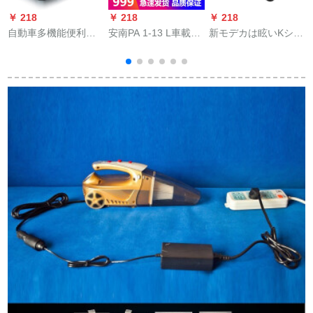
￥ 218
￥ 218
￥ 218
￥
自動車多機能便利ミ
安南PA 1-13 L車載冷
新モデカは眩いKシリ
ニ車載冷蔵庫冷凍車
蔵庫庫庫車家兼用電
ズの車載冷蔵庫車家
家兼用小型冷蔵庫寮
子冷熱箱学生寮ミニ
が寮事務室のミニ冷
の生肉冷蔵箱实用自
冷蔵スキンケア用品
蔵庫圧縮機を兼用し
2
動車用品18リット車
茶冷蔵ミニ冷蔵冷凍
て冷凍冷凍冷凍可能
用12-24 V
庫冷凍庫冷凍庫冷凍
乗用車の12 V 24 V泛
庫冷凍庫冷凍庫白車
用自転車しのぶ/K 20
家兼用
APPモデル(20 right)
車家兼用です。