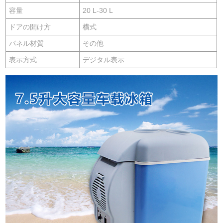
容量
20 L-30 L
ドアの開け方
横式
パネル材質
その他
表示方式
デジタル表示