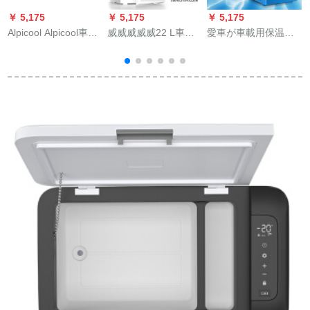
￥ 5,175
￥ 5,175
￥ 5,175
￥
Alpicool Alpicool車載
威威威威威22 L車載
愛車が車載用保温箱
冷蔵庫25 L車家兼用
冷蔵車の購入を制限
車用保温便利式冷凍
冷凍屋外旅行冷蔵庫
します。寮のミニ冷
保温箱車載冷蔵庫4 L
12 V 24 Vコープレス
蔵庫の冷凍室を兼用
車用冷暖両用4 l車用
冷凍寮ミニ
しています。小型家
冷蔵庫
庭用クラスクでござ
います。