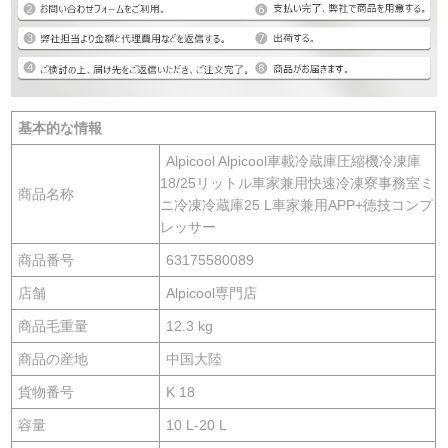
基本的な情報
Alpicool Alpicool車載冷蔵庫圧縮機冷凍庫
18/25リットル車家兼用快速冷凍寮事務室ミ
商品名称
ニ冷凍冷蔵庫25 L車家兼用APP+徳技コンプ
レッサー
商品番号
63175580089
店舗
Alpicool専門店
商品毛重量
12.3 kg
商品の産地
中国大陸
貨物番号
K 18
容量
10 L-20 L