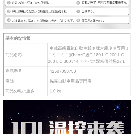
基本的な情報
車載高級電気自動車載冷蔵倉庫冷凍専用ミ
商品名称
ニミニミニ寮benzC級C 180 L C 200 L C
260 L C 300アイデアバス双核優雅黒22 L
商品番号
42587058753
店舗
協嘉自動車用品専門店
商品の毛の重さ
1.0 kg