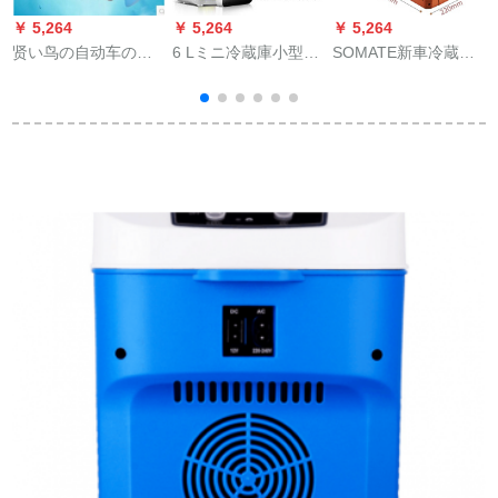
￥ 5,264
￥ 5,264
￥ 5,264
￥
贤い鸟の自动车の冷
6 Lミニ冷蔵庫小型家
SOMATE新車冷蔵庫
K
蔵库の4リットの车载
庭用寮シングリア式
庫庫車家兼用冷凍飲
の冷蔵库の4 Lミニの
冷凍車家兼用車載冷
料水トラクミニ冷蔵
冷暖の小さい冷蔵の
暖房室シングリア20
庫横型小型冷蔵茶褐
车の家は小型の寮の
Lホワイト（車のみ
色新モデル12 Lは温
家庭用冷蔵の加热箱
用）
度設定が可能です。
の4リットの白い车の
家庭用冷蔵库を兼用
します。