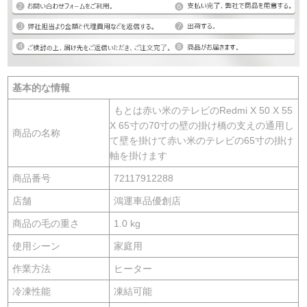
基本的な情報
もとは赤い米のテレビのRedmi X 50 X 55
X 65寸の70寸の壁の掛け橋の支えの通用し
商品の名称
て壁を掛けて赤い米のテレビの65寸の掛け
軸を掛けます
商品番号
72117912288
店舗
鴻運車品優創店
商品の毛の重さ
1.0 kg
使用シーン
家庭用
作業方法
ヒーター
冷凍性能
凍結可能