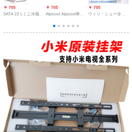
￥ 705
￥ 705
￥ 705
￥
SATA 22 Lミニ冷蔵庫
Alpicool Alpicool車載
ウィリ・シュー冷冻
車載冷蔵化粧品マル
冷蔵庫20リットの車
箱1つの限定购入に便
ク母乳冷蔵箱学生寮
を兼用しています。
利です。ミニ薬のス
ト
家庭用22 Lパンハウ
リチウイオン電池を
マルト冷凍充電式の
スハウス
兼用しています。冷
車にミニ冷蔵庫のア
蔵室のミニ冷蔵库15
タッチプ（三電池）
ニ
Lの纯车用＋圧缩机で
があります。
2
冷冻します。