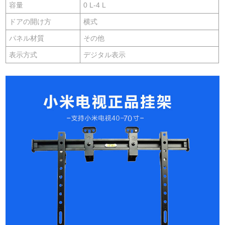
容量
0 L-4 L
ドアの開け方
横式
パネル材質
その他
表示方式
デジタル表示