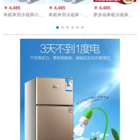
￥ 4,485
￥ 4,485
￥ 4,485
￥
車載車用冷蔵庫の氷
車載車用冷蔵庫・ア
夢多福車載冷蔵庫ミ
A
箱BMW 5系528 Li
イスボツハインダー
ニ冷蔵庫乗用車大貨
525 li自動車の車載冷
XRD CRV＿キーパー
車家兼用寮大容量24
蔵庫両用12小型住宅
レーン自動車冷蔵庫
V/220 V冷凍移動小冷
の冷凍蔵庫20 L大容
両用12小型家宿舎冷
蔵庫11リルマシンタ
量220 v+12車の両用
凍電気20 L大容量220
イプロ【車家兼用】
【宇宙銀】
v+12車両用【宇宙
泛用
銀】