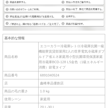
基本的な情報
エコーカラー冷蔵庫レトロ冷蔵庫抗菌一級
機能寮賃貸部屋用2人の世界電気冷蔵庫ダブ
商品名称
ルドア省エネ家庭用小型抗菌環境保護家庭
用冷蔵庫BCD-128 LS金色（1級エネルギー
消費）節電タイプ
商品番号
6891040524
店
鑫峰車品優創店
商品の毛の重さ
1.0 kg
使用シーン
家庭用
容量
20 L-30 L