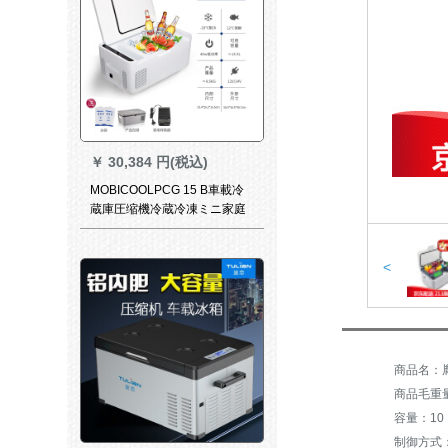
￥
30,384 円(税込)
MOBICOOLPCG 15 B車載冷
蔵庫圧缩機冷蔵冷凍ミニ家庭
用冷蔵庫庫庫家兼用小冷蔵庫
MCG 15 B
<
商品名：胤
商品毛重量：
容量：10 L
制御方式