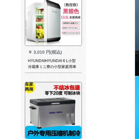
￥
3,010 円(税込)
HYUNDAIHYUNDAI 6 L小型
冷蔵庫ミニ寮の小型家庭用車
載冷蔵庫車家兼用冷暖器デジ
タル制御モデル13.5 L黒銀
（車用家庭用）