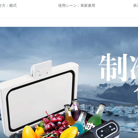
け方：横式
使用シーン：車家兼用
表