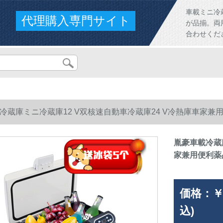
車載ミニ冷
代理購入専門サイト
が品揃。両
合わせくだ
冷蔵庫ミニ冷蔵庫12 V双核速自動車冷蔵庫24 V冷熱庫車家兼
胤豪車載冷蔵庫
家兼用便利薬
価格：
￥
込)