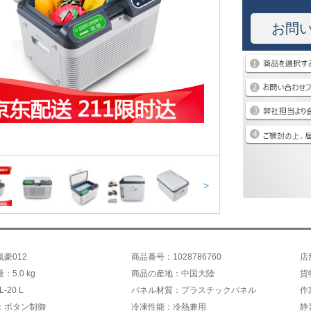
お問
>
豪012
商品番号：1028786760
店
5.0 kg
商品の産地：中国大陸
貨
-20 L
パネル材質：プラスチックパネル
作
：ボタン制御
冷凍性能：冷熱兼用
静