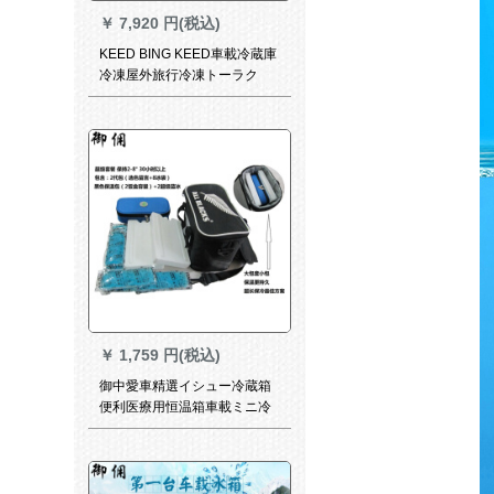
￥
7,920 円(税込)
KEED BING KEED車載冷蔵庫
冷凍屋外旅行冷凍トーラク
12/24 vミニ冷蔵庫冷蔵庫凍結
肉冷蔵庫25リット圧縮機用
￥
1,759 円(税込)
御中愛車精選イシュー冷蔵箱
便利医療用恒温箱車載ミニ冷
蔵庫薬品アイリスボックス冷
両用スーパードライコートコ
ートコートコートコートコー
ト（2パック8氷袋2青氷袋2青