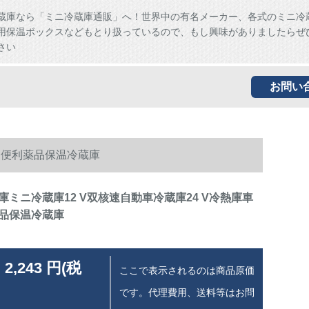
蔵庫なら「ミニ冷蔵庫通販」へ！世界中の有名メーカー、各式のミニ冷
用保温ボックスなどもとり扱っているので、もし興味がありましたらぜ
さい
お問い
用便利薬品保温冷蔵庫
ミニ冷蔵庫12 V双核速自動車冷蔵庫24 V冷熱庫車
品保温冷蔵庫
 2,243 円(税
ここで表示されるのは商品原価
です。代理費用、送料等はお問