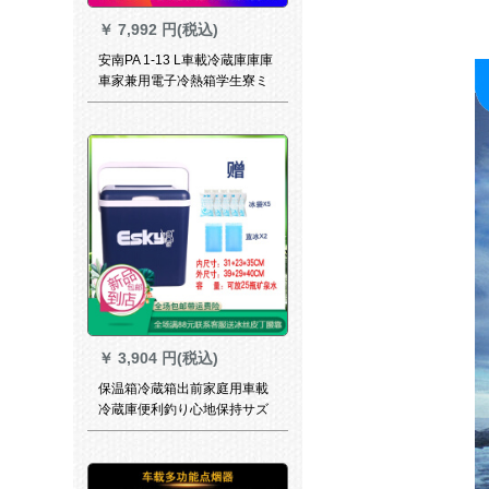
￥
7,992 円(税込)
安南PA 1-13 L車載冷蔵庫庫庫
車家兼用電子冷熱箱学生寮ミ
ニ冷蔵スキンケア用品茶冷蔵
ミニ冷蔵冷凍庫冷凍庫冷凍庫
冷凍庫冷凍庫冷凍庫白車家兼
用
￥
3,904 円(税込)
保温箱冷蔵箱出前家庭用車載
冷蔵庫便利釣り心地保持サズ
号保温箱26 Lジップレ+2個+5
個のアイスパク