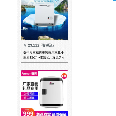
氷）
￥
23,112 円(税込)
御中愛車精選車家兼用車載冷
蔵庫12/24 v電気ビル直流アイ
スボツ室車圧缩機冷凍庫太陽
エネルギガ150リット幅
76*52*83 CM