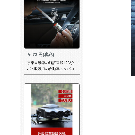
￥
72 円(税込)
京東自動車の好評車載12 Vタ
バの吸殻点の自動車のタバコ
の吸殻器のプリクラの自動車
の内装の用品の安のブラドの
店