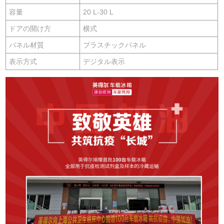
容量
20 L-30 L
ドアの開け方
横式
パネル材質
プラスチックパネル
表示方式
デジタル表示