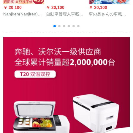
￥ 20,100
￥ 20,100
￥ 20,100
￥
Nanjiren(Nanjiren)車
自動車管理人車載ミ
車の奥さんの車載冷
載冷蔵庫2-8度保存母
ニ冷蔵庫5 Lシングル
蔵庫7.5 L小型ミニ冷
乳イシュン小型家庭
ド式冷凍便利自動車
凍暖房12 V車用冷凍
用化粧品成長ホルモ
用冷蔵庫家庭用化粧
機
ン車家兼用ミニ冷蔵
品冷蔵箱冷暖房室GJ-
庫20 Lホワイトア数
1105白-車家兼用(12
顕モデル温度2-8度
v/220 v)