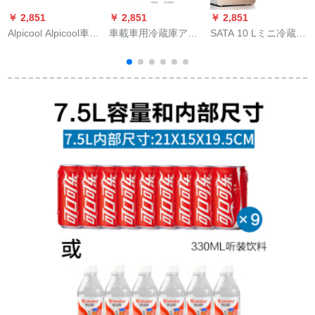
￥ 2,851
￥ 2,851
￥ 2,851
￥
Alpicool Alpicool車載
車載車用冷蔵庫アイ
SATA 10 Lミニ冷蔵庫
A
冷蔵庫25 L車家兼用
リスボックス60 L S
の車載冷蔵庫家庭用
冷凍屋外旅行冷蔵庫
90 XC 60 V 90自動車
学生寮用冷蔵庫用化
12 V 24 Vコープレス
冷蔵庫両用12小型ハ
粧品小型シゲル20 L
冷凍寮ミニ
ウス冷凍倉庫220 Vと
シングルゴルード
12 V【自家用車両
用】7.5 L