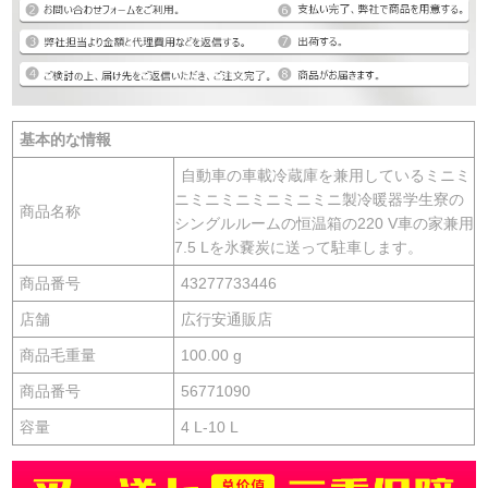
基本的な情報
自動車の車載冷蔵庫を兼用しているミニミ
ニミニミニミニミニミニ製冷暖器学生寮の
商品名称
シングルルームの恒温箱の220 V車の家兼用
7.5 Lを氷嚢炭に送って駐車します。
商品番号
43277733446
店舗
広行安通販店
商品毛重量
100.00 g
商品番号
56771090
容量
4 L-10 L