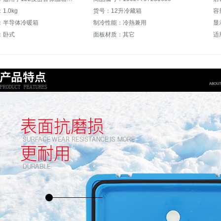
.0kg
货号：12升冷藏箱
容
：半导体冷暖箱
制冷性能：冷熱兼用
显
：卧式
面板材质：其它
适