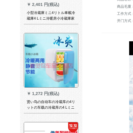
￥
2,401 円(税込)
商品毛重：1
小型冷蔵庫ミニ4リトル車載冷
工作方式
蔵庫4 Lミニ冷暖房小冷蔵庫家
开门方式
兼用小型寮家庭用冷蔵加熱箱
イン冷蔵庫便利小型4リットト
ラック2用
￥
1,272 円(税込)
贤い鸟の自动车の冷蔵库の4リ
ットの车载の冷蔵库の4 Lミニ
の冷暖の小さい冷蔵の车の家
は小型の寮の家庭用冷蔵の加
热箱の4リットの白い车の家庭
用冷蔵库を兼用します。