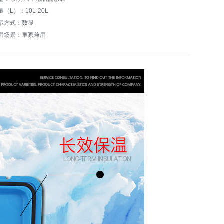
量（L）：10L-20L
示方式：数显
用场景：車家兼用