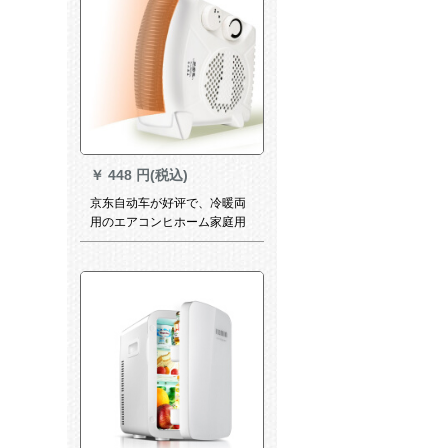
￥
448 円(税込)
京东自动车が好评で、冷暖両
用のエアコンヒホーム家庭用
事务室の电気暖房屋ファンヒ
ータの安のブレイン店は普通
の电気コードスです。