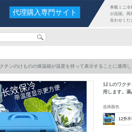
車載ミニ冷
代理購入専門サイト
が品揃。両
合わせくだ
のワクチンのけものの保温箱が温度を持って表示することに適用
12 Lのワ
用します。薬
选择颜色
12升