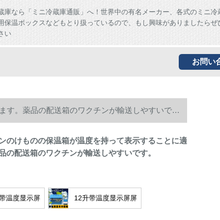
蔵庫なら「ミニ冷蔵庫通販」へ！世界中の有名メーカー、各式のミニ冷
用保温ボックスなどもとり扱っているので、もし興味がありましたらぜ
さい
お問い
します。薬品の配送箱のワクチンが輸送しやすいで
クチンのけものの保温箱が温度を持って表示することに適
品の配送箱のワクチンが輸送しやすいです。
不带温度显示屏
12升带温度显示屏屏