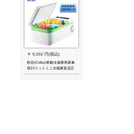
￥
9,592 円(税込)
歌谷(Colku)車載冷蔵庫車家兼
用15リットミニ冷蔵庫直流圧
縮機冷凍倉庫冷凍機15リット
屋外運転室DC-15 KC 15リッ
ト単冷