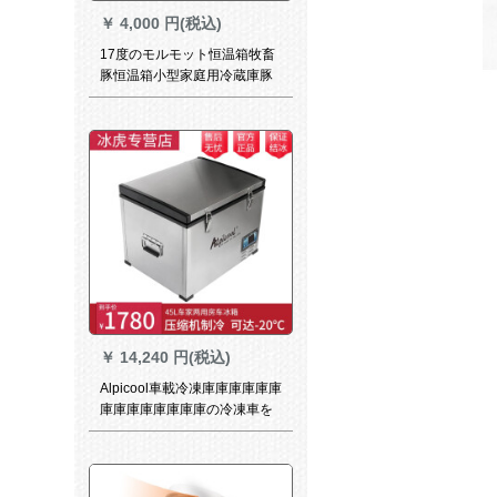
￥
4,000 円(税込)
17度のモルモット恒温箱牧畜
豚恒温箱小型家庭用冷蔵庫豚
精ウサギエキス牧畜恒温箱12
L純車用12 V（品切レ）
￥
14,240 円(税込)
Alpicool車載冷凍庫庫庫庫庫庫
庫庫庫庫庫庫庫庫の冷凍車を
兼用して冷凍冷凍大容量車ト
ーラク屋外旅行冷凍蔵庫BD
45車家兼用LGコープ+APP