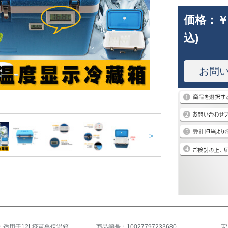
価格：
￥
込)
お問
>
商品名称：适用于12L疫苗兽保温箱带温度显示 药品配送箱疫苗便利运输冷藏箱子 12升不带温度显示屏
商品编号：10027797233680
店