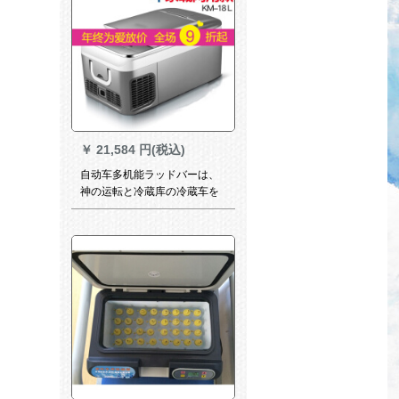
￥
21,584 円(税込)
自动车多机能ラッドバーは、
神の运転と冷蔵库の冷蔵车を
兼用しているところを発见し
ました。