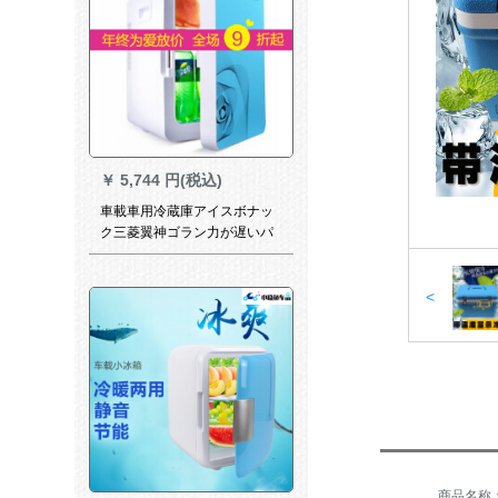
￥
5,744 円(税込)
車載車用冷蔵庫アイスボナッ
ク三菱翼神ゴラン力が遅いパ
ジロブルーの自動車車載冷蔵
庫両用12小型ハウス製保温電
気製品20 L大容量220 v+12車
<
両用【青】