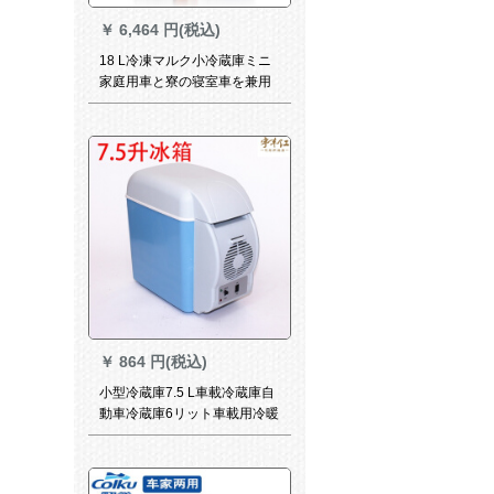
￥
6,464 円(税込)
18 L冷凍マルク小冷蔵庫ミニ
家庭用車と寮の寝室車を兼用
しているシングリア式2019新
型18 Lダンベルコナ知能版-大
冷蔵庫保温層(月光白
￥
864 円(税込)
小型冷蔵庫7.5 L車載冷蔵庫自
動車冷蔵庫6リット車載用冷暖
房箱電子冷蔵庫車用冷蔵庫の
保冷庫yl 1 7.5 L車用