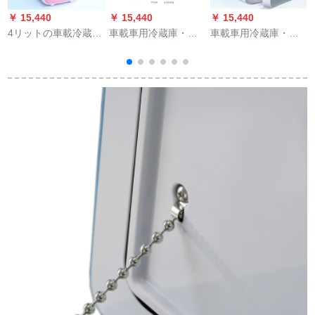
￥ 15,440
￥ 15,440
￥ 15,440
￥
4リットの車載冷蔵庫
車載車用冷蔵庫・冷
車載車用冷蔵庫・ア
ミニ冷暖房小冷蔵庫4
蔵棚benzC級E級GLA
イスボツハインダー
L車家庭用小型寮の家
GLD A級B級自動車車
XRD CRV＿キーパー
庭用冷蔵庫の快速冷
載冷蔵庫両用12小型
レーン自動車冷蔵庫
凍4 L車の家庭用ピン
ハウス冷房蔵保温電
両用12小型家宿舎冷
ク兼用
気220 Vと12 V【自家
凍電気20 L大容量220
用車両用】7.5 L
v+12車両用【宇宙
銀】