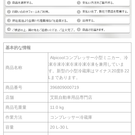
基本的な情報
Alpicoolコンプレッサー小型ミニカー、冷
凍冷凍冷凍冷凍冷凍冷凍を兼用していま
商品名称
す。新型の小型冷蔵庫はマイナス20度B 22
Lまであります。
商品番号
396809000719
店舗
艾凱自動車用品専門店
商品毛重量
11.0 kg
作業方法
コンプレッサー冷蔵庫
容量
20 L-30 L