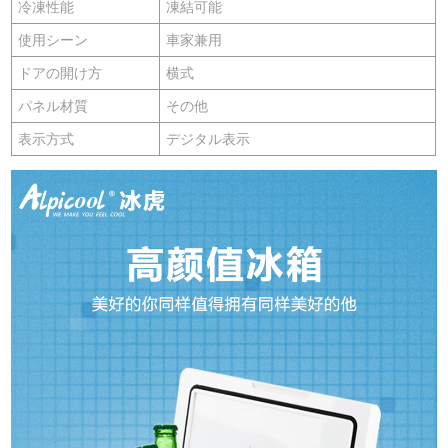
冷凍性能
凍結可能
使用シーン
車家兼用
ドアの開け方
横式
パネル材質
その他
表示方式
デジタル表示