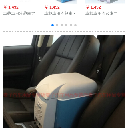
￥ 1,432
￥ 1,432
￥ 1,432
￥
車載車用冷蔵庫アウ
車載車用冷蔵庫・ア
車載車用冷蔵庫アイ
ディA 4 L Q 5 Q 3 A
イスボンド12 V【車
スボツ三菱力眩しい
8入力A 6 L自動車冷
用】7.5 L【青白い】
ASXパソルジュ5 SUV
蔵両庫用12小型家宿
車用冷蔵庫両用12小
舎製冷凍電気220 Vと
型家の寮冷房蔵電気
ト
12 V【自家用車両
20 L大容量220 v+12
用】7.5 L
車両用【宇宙銀】