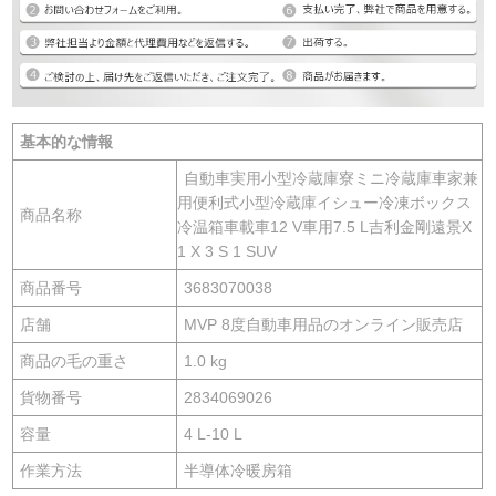
基本的な情報
自動車実用小型冷蔵庫寮ミニ冷蔵庫車家兼
用便利式小型冷蔵庫イシュー冷凍ボックス
商品名称
冷温箱車載車12 V車用7.5 L吉利金剛遠景X
1 X 3 S 1 SUV
商品番号
3683070038
店舗
MVP 8度自動車用品のオンライン販売店
商品の毛の重さ
1.0 kg
貨物番号
2834069026
容量
4 L-10 L
作業方法
半導体冷暖房箱