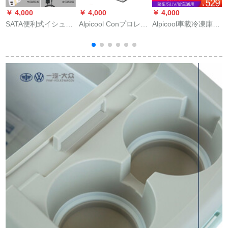
￥ 4,000
￥ 4,000
￥ 4,000
￥
SATA便利式イシュー
Alpicool Conプロレー
Alpicool車載冷凍庫庫
冷蔵箱ミニ家庭用医
サー、冷凍冷凍冷凍
庫庫庫庫庫コープレ
薬品車載冷蔵箱冷凍
冷凍を兼ねた新型の
ス冷凍倉庫12 Vセイ
充電式冷蔵庫低配合
小型冷蔵庫は、マイ
ン24 Vトラスト家兼
版（家庭用充電宝
ナー20度C 22 Lのコ
用冷凍ミニ冷凍冷凍
用）
ーニングセットを兼
ミニ冷凍冷凍冷凍冷
V
用しています。
凍冷凍冷凍冷凍冷凍
冷凍冷凍冷凍冷凍冷
凍冷凍冷凍冷凍冷凍
冷凍冷凍冷凍機B 15
リット純車用+徳技コ
ープレス+APP液晶パ
ネ