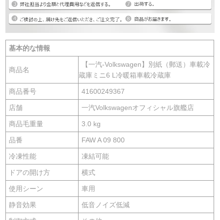
基本的な情報
【一汽-Volkswagen】別紙（郵送）車載冷
商品名
蔵庫ミニ6 L冷暖箱車載冷蔵庫
商品番号
41600249367
店舗
一汽Volkswagenオフィシャル旗艦店
商品毛重量
3.0 kg
品番
FAW A 09 800
冷凍性能
凍結可能
ドアの開け方
横式
使用シーン
車用
静音効果
低音ノイズ低減