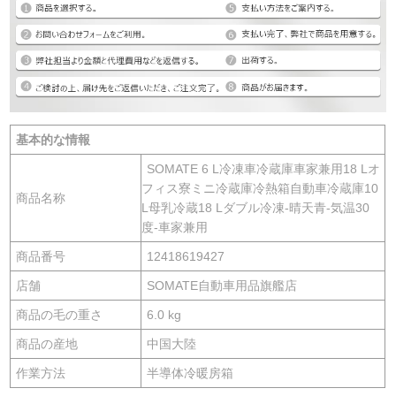
基本的な情報
SOMATE 6 L冷凍車冷蔵庫車家兼用18 Lオ
フィス寮ミニ冷蔵庫冷熱箱自動車冷蔵庫10
商品名称
L母乳冷蔵18 Lダブル冷凍-晴天青-気温30
度-車家兼用
商品番号
12418619427
店舗
SOMATE自動車用品旗艦店
商品の毛の重さ
6.0 kg
商品の産地
中国大陸
作業方法
半導体冷暖房箱