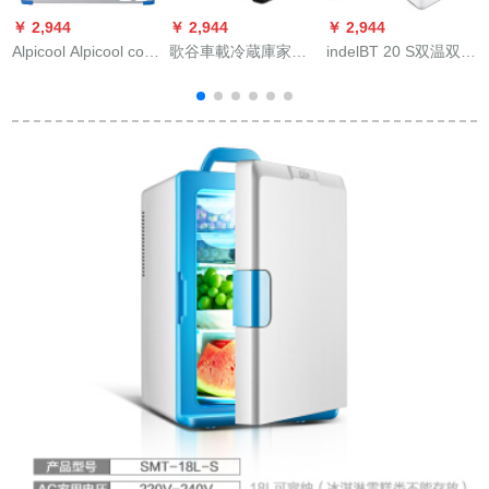
￥ 2,944
￥ 2,944
￥ 2,944
￥
Alpicool Alpicool cool
歌谷車載冷蔵庫家兼
indelBT 20 S双温双控
Conプロレーサー車
用直流コープ冷凍冷
車載冷蔵庫便利式携
載冷蔵庫40リット車
蔵庫60 L大型大容量
帯電話制御ミニ冷蔵
家兼用冷凍蔵箱12 V
車載冷蔵庫野外野外
庫横型車家兼用保温
24 V自動車小冷蔵事
野外野外野外野外ピ
小型冷蔵圧縮塑像機
務室寮迷40 Lコンプ
ク釣りドリップDC-
冷凍車T 20 S 20リト
レッソ冷凍/乗用車/ト
60 F 60リピータカー
ル
ラック/家庭用
カーカー兼用