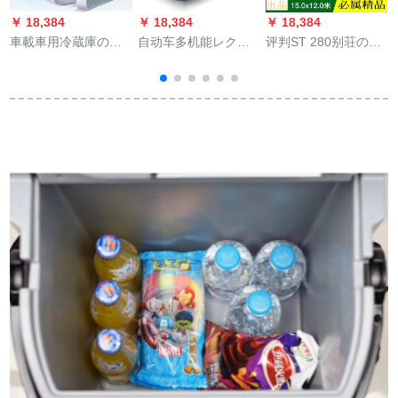
￥ 18,384
￥ 18,384
￥ 18,384
￥
車載車用冷蔵庫の氷
自动车多机能レクス
评判ST 280别荘の设
箱BMW 5系528 Li
NX自动车冷蔵库の车
计図の全セトの兄弟
525 li自動車の車載冷
内冷冻ミニ冷蔵库小
がヨロッパ式の二阶
蔵庫両用12小型住宅
型便利寮小型冷暖实
建筑の新农村の住宅
の冷凍蔵庫20 L大容
用自动车用品26リッ
効果の果実図の安ブ
量220 v+12車の両用
ト车用12-24 V
ラドンの店を突き合
【宇宙銀】
わせます。