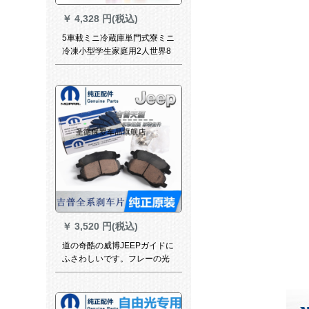
￥
4,328 円(税込)
5車載ミニ冷蔵庫単門式寮ミニ
冷凍小型学生家庭用2人世界8
リキッド兼用レベニア版
￥
3,520 円(税込)
道の奇酷の威博JEEPガイドに
ふさわしいです。フレーの光
客牧馬人大切ノキの元の詰め
の前後のブリーキの前の車輪
の4切。