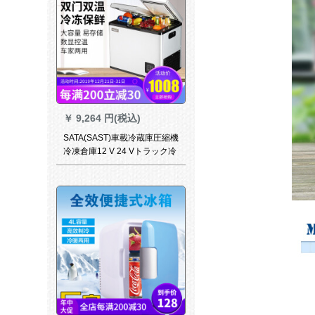
￥
9,264 円(税込)
SATA(SAST)車載冷蔵庫圧縮機
冷凍倉庫12 V 24 Vトラック冷
凍小型冷蔵車家兼用18 Lコー
プ冷蔵庫温控両門