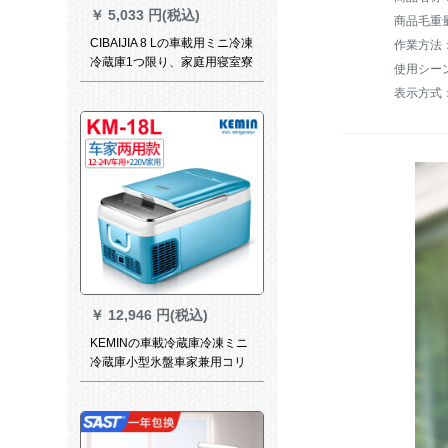
￥
5,033 円(税込)
商品毛重量：
CIBAIJIA 8 Lの車載用ミニ冷凍
作業方法
冷蔵庫1つ限り、家庭用寝室寮
使用シー
の学生の母乳化粧品AQ-8 L数
表示方式
冷凍タイプ（発泡保温層）
￥
12,946 円(税込)
KEMINの車載冷蔵庫冷凍ミニ
冷蔵庫小型氷盤車家兼用コリ
ック冷蔵冷凍