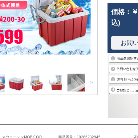
価格：
￥
込)
お問
>
商品名称：スウェーデンMOBICOOW 40車載冷熱兼用冷凍室外冷蔵庫車用冷蔵庫車用大容量収納ドアW 40標準装備
商品番号：10286282945