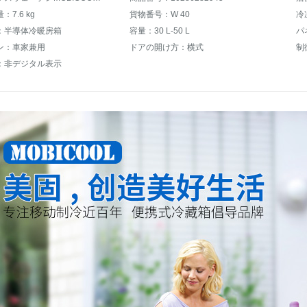
7.6 kg
貨物番号：W 40
冷
：半導体冷暖房箱
容量：30 L-50 L
パ
ン：車家兼用
ドアの開け方：横式
制
：非デジタル表示