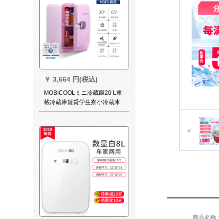
￥
3,664 円(税込)
MOBICOOLミニ冷蔵庫20 L車
載冷蔵庫賃貸学生寮小冷蔵庫
小型冷凍冷凍庫5 Lピンク-カ
ハース兼用
<