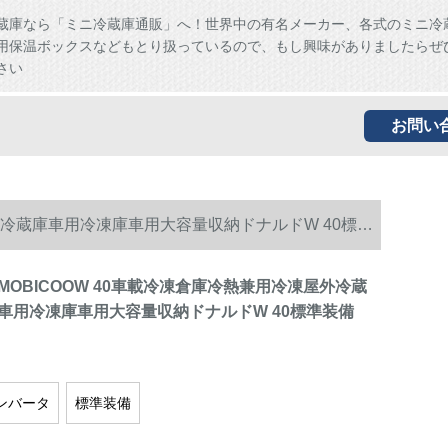
蔵庫なら「ミニ冷蔵庫通販」へ！世界中の有名メーカー、各式のミニ冷
用保温ボックスなどもとり扱っているので、もし興味がありましたらぜ
さい
お問い
用冷蔵庫車用冷凍庫車用大容量収納ドナルドW 40標準
OBICOOW 40車載冷凍倉庫冷熱兼用冷凍屋外冷蔵
車用冷凍庫車用大容量収納ドナルドW 40標準装備
ンバータ
標準装備