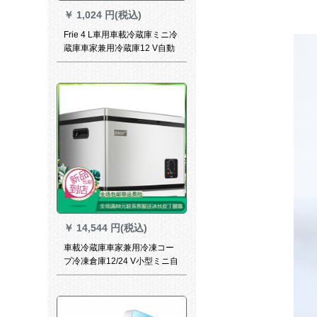
￥
1,024 円(税込)
Frie 4 L車用車載冷蔵庫ミニ冷
蔵庫車家兼用冷蔵庫12 V自動
車用冷蔵箱学生ピンク4 L車用
￥
14,544 円(税込)
車載冷蔵庫車家兼用冷凍コー
プ冷凍倉庫12/24 V小型ミニ自
動車冷蔵庫22リット【家庭兼
用】