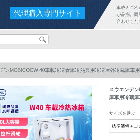
車載ミニ冷
代理購入専門サイト
が品揃。両
合わせくだ
デンMOBICOOW 40車載冷凍倉庫冷熱兼用冷凍屋外冷蔵庫車
スウエンデンM
庫車用冷蔵庫
サイズを選ぶ
標準装備＋コ