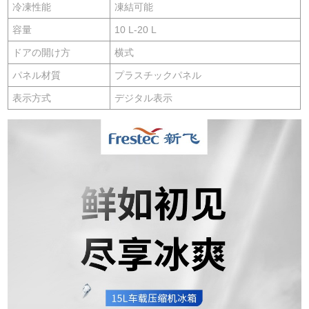
冷凍性能
凍結可能
容量
10 L-20 L
ドアの開け方
横式
パネル材質
プラスチックパネル
表示方式
デジタル表示