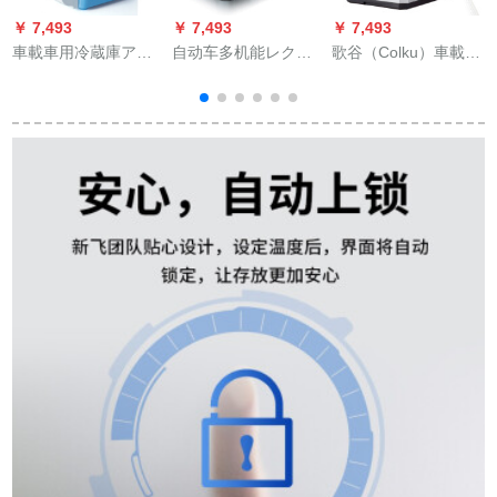
￥ 7,493
￥ 7,493
￥ 7,493
￥
車載車用冷蔵庫アイ
自动车多机能レクス
歌谷（Colku）車載冷
i
スボツ豊田レイイイ
NX自动车冷蔵库の车
蔵庫車載家兼用直流
凱美瑞哈ラインダ自
内冷冻ミニ冷蔵库小
カプレッサー26 L 32
動車冷蔵庫両用12小
型便利寮小型冷暖实
L 42 L冷凍家ピクで
型ハウス冷凍蔵保温
用自动车用品26リッ
す。DC-42 Fコンプ
電気12 V【車用】7.5
ト车用12-24 V
レスカー兼用冷蔵庫
L【青白い】