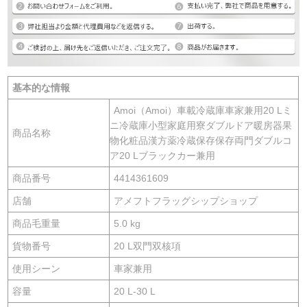
基本的な情報
Amoi（Amoi）車載冷蔵庫車家兼用20 Lミ
ニ冷蔵庫小型家庭用寮ダブルドア暖房器果
商品名称
物化粧品漢方薬冷蔵保存保存両門ダブルコ
ア20 Lブラックカー兼用
商品番号
4414361609
店舗
アメフトフラッグシップショップ
商品毛重量
5.0 kg
貨物番号
20 L双門双核項
使用シーン
車家兼用
容量
20 L-30 L