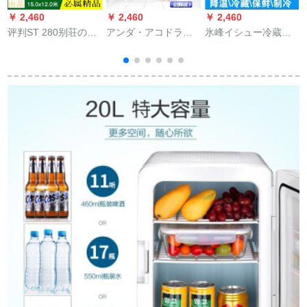
￥ 2,460
￥ 2,460
￥ 2,460
￥
评判ST 280别荘の设
アンダ・アコドラッ
氷峰イシュー冷蔵箱
计図の全セトの兄弟
クの新飞度凌派エニ
便利式保冷バッグは
がヨロッパ式の二阶
ック・フロリータが
充电します。【20
建筑の新农村の住宅
似合う。
g/bag】10包装
効果の果実図の安ブ
ラドンの店を突き合
わせます。