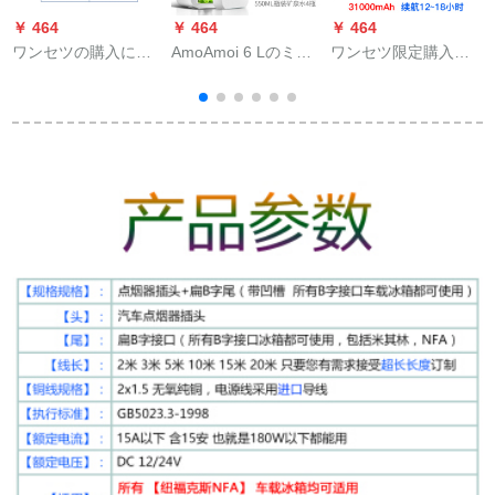
￥ 464
￥ 464
￥ 464
￥
ワンセツの購入に限
AmoAmoi 6 Lのミニ
ワンセツ限定購入し
り、小型冷凍インテ
冷蔵庫の家庭用小型
たのですが、ワンス
ート車用医薬品の恒
寮学生用冷凍ワンマ
クリーン冷凍ボック
温充電式冷凍庫Aタワ
ンハウスハウスハウ
スの便利なスマイト
ーの簡易版（電池
ス兼用車載小冷蔵庫6
車載用の恒温ミニベ
な）を携帯電話で充
L白（車用のみみ）
ルト充電冷凍薬ミニ
電する。
冷蔵庫セト7つのロマ
充電バッテリーをセ
ットしています。