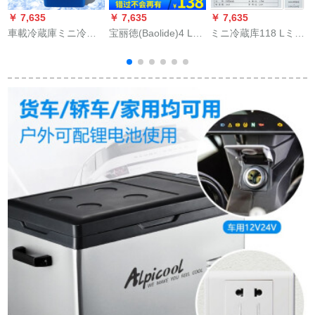
￥ 7,635
￥ 7,635
￥ 7,635
￥
車載冷蔵庫ミニ冷蔵
宝丽徳(Baolide)4 L车
ミニ冷蔵库118 Lミニ
S
庫車載用冷蔵庫用冷
载冷蔵庫车家兼用小
家庭用寮电冷蔵库2门
蔵庫保温自動車用品
型便利ママク母乳化
式冷蔵室、16リット
V
7.5 L車載冷蔵庫【3
粧品小冷蔵庫ミニ学
のミニで、肉を入れ
穴】
生寮6リトル真っ白
ることができます。
冷
【车家兼用】
v