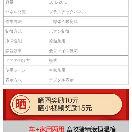
容量
10 L-20 L
パネル材質
プラスチックパネル
作業方法
半導体冷暖房箱
制御方式
ボタン制御
冷凍性能
冷熱兼用
静音効果
低音ノイズ低減
ドアの開け方
横式
使用シーン
車家兼用
表示方式
デジタル表示