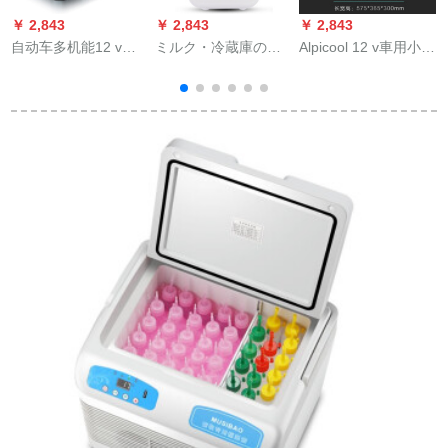
￥ 2,843
￥ 2,843
￥ 2,843
￥
自动车多机能12 v车
ミルク・冷蔵庫の小
Alpicool 12 v車用小型
は全冷冻の小氷室の
さい冷蔵庫のミニ化
冷蔵庫24ボルトレー
両用便利式の车载冷
粧品のスキケア・冷
サー冷冻库30 L 40 L
蔵库シングア式家庭
蔵庫の寮は専門用の
50リット大容量车家
用24 v 2017タワーの
乳製品の保冷のマス
兼用25リット-车家兼
温
寝室で実用自动车用
スクの箱の迷mini赤
用
品26リットの自家用
ちゃんの乳の冷蔵庫
车の2种类を切断しま
の4 L白い車を保管し
す。
て車の電源の糸を使
用します。