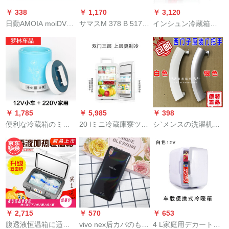
￥ 338
￥ 1,170
￥ 3,120
日勤AMOIA moiDVD
サマスM 378 B 5173
インシュン冷蔵箱便
ビディオ8320 D
EB 0-CK 0 GB 1 Rx 8
利式車載薬ワクミニ
DVCD 201 Yリモコン
PC 3-800 U-1-13-A 1
冷蔵庫インタウフロ
のリモコンボド
destocop mashn
冷蔵20 L単核銀色車
家兼用
￥ 1,785
￥ 5,985
￥ 398
便利な冷蔵箱のミニ
20 lミニ冷蔵庫寮ツイ
シ`メンスの洗濯机の
冷蔵庫に適用しま
ドンア三階小型車家
ドアの取り手のWD
す。家庭用旅行薬冷
庭用寝室学生部屋冷
12 H 460 TI 14 H 468
蔵箱の薬剤の恒温箱
房一人用T 20デジタ
TI W 1040 TI银色-オ
12 V小型車+220 V家
ル制御モデル(銀色)車
リジナルの服は全く
庭用です。
家兼用-ダブコルアダ
新です。
ル
￥ 2,715
￥ 570
￥ 653
腹透液恒温箱に适用
vivo nex后カバのもと
4 L家庭用デカート冷