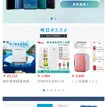
￥ 23,112
￥ 1,984
￥ 5,680
￥
御中愛車精選車家兼
SOMATE冷热小冷蔵
ミニ冷蔵庫ミニミニ
用車載冷蔵庫12/24 v
库6-20リトルミニ学
家庭用ミニ冷蔵学生
電気ビル直流アイス
生夏冷蔵ヨウコクド
寮車兼冷蔵レイン車
ボツ室車圧缩機冷凍
リンクワイレンビ化
載-BX 4リトラック用
庫太陽エネルギガ150
粧品母乳肉料理冷冻
(家庭用不可)