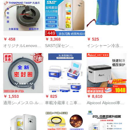
リット幅76*52*83
车家庭用保温箱10リ
CM
トル白ガラストール
核
￥ 458
￥ 3,368
￥ 525
オリジナルLenovo
SAST(深セン
インシャーン冷冻箱
IBM THINKPAD 440
SATA)22 L車載冷蔵庫
に蔵されている电池
Pファン芯ノ-トパ-ト
冷凍庫デジタル製法
6397-FJZXレイン冷
CPU放熱ファン
版便利車家兼用化粧
蔵箱には、电池1セト
品ミニ冷蔵冷凍寮自
が内蔵されていま
動車用小型冷蔵庫冷
す。
蔵庫冷蔵庫冷蔵蔵庫
22 Lダブコルアシャ
￥ 1,553
￥ 825
￥ 8,610
パンゴルド(進級)
適用シ-メンスロ-ル洗
車載冷蔵庫ミニ車家
Alpicool Alpicool車載
濯機W S 120680 W S
兼用冷暖恒温冷蔵箱
冷蔵庫凍結コープレ
1020 TIdoアシ-ルリ
トラック寮小型冷蔵
ット冷凍25 L-50 L冷
ング5584タイプロ
庫冷凍9リットブラー
凍冷蔵12 V 24 Vトラ
(5つの氷嚢＋2つの氷
ック自動車小冷蔵庫C