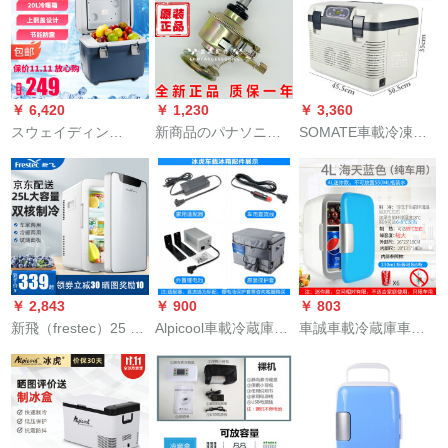
BLM-5
家兼用冷熱ダンボー
家庭電器寮学生冷凍
ルコンコンシリーズ
保存キーンム用6 Lホ
恒温ミネン車載ミネ
ワイ車家兼用
ン冷蔵庫12 V-220
V【省エネ版】
￥ 6,420
￥ 1,230
￥ 3,360
スウェイディン
新商品のパナソニッ
SOMATE車載冷凍倉
MOBICOOL T 20 L車
ク洗濯機XQB 65-X
庫冷蔵飲料ミニ冷蔵
載冷蔵庫冷暖房室冷
611 U/Q 661 U/Q
庫の横型液晶表示調
蔵庫は屋外の小冷蔵
670 U/Q 660 U/Q
整可能温度24 Vトラ
庫の冷熱を運んで、
660 Uクランチベクレ
ク冷蔵棚19 L/19 L 12
ドラを開けた半導体
ングM 8クランチはネ
V/24 V/220 Vダブコ
冷蔵庫の元工場を兼
コ1枚を送ります。
ア冷蔵は28度前後に
用して標準装備して
低下しました。
￥ 2,843
￥ 900
￥ 803
います。
新飛（frestec）25 L
Alpicool車載冷蔵庫付
車誠車載冷蔵庫車家
小型ミニ冷蔵庫車載
はアダプタム電池車
兼用ミニ冷蔵庫寮小
家庭用宿舎借家兼用
保護カバーー家庭用
型冷蔵冷蔵冷蔵庫冷
便利式冷暖箱新飛25
アダプターです。
凍庫イシューケース4
L双核皓月白機械モデ
L純車用青(家庭用不
ル【車家兼用】
可)