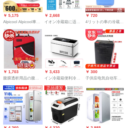
￥ 5,175
￥ 2,668
￥ 720
Alpicool Alpicool車載
イオン冷蔵箱に适用
4リットの車の冷蔵庫
冷蔵庫圧縮機冷凍倉
されます。充電便利
ミニ車を兼用してい
庫18/25リット車家兼
式ストフィット、家
ます。冷暖恒温冷蔵
用快速冷凍寮事務室
庭用冷凍機2-8度普通
箱トラックを兼用し
ミニ冷凍冷蔵庫25 L
タプレ：裸体機（電
ています。
車家兼用APP+徳技圧
池など）
縮機
￥ 1,703
￥ 3,433
￥ 300
腹膜透析用品の腹透
イン冷蔵箱便利冷凍
子供应电気自动车の
液加熱パックに適用
恒温充電式家庭用小
バッテリー充电器は6
されます。恒温箱の
型車載ミニ冷蔵庫イ
V 4.512 v子供应用バ
保温ケスの中には、
シュー5：ボタワーク
イクのバッテリー充
暖かい液袋を包ん
は電源を入れて使う
电器が6 v 4.5に适し
で、SN 9445を包ん
必要があります。
ています。プレゼが
でいます。
あります。
￥ 4,260
￥ 4,320
￥ 2,985