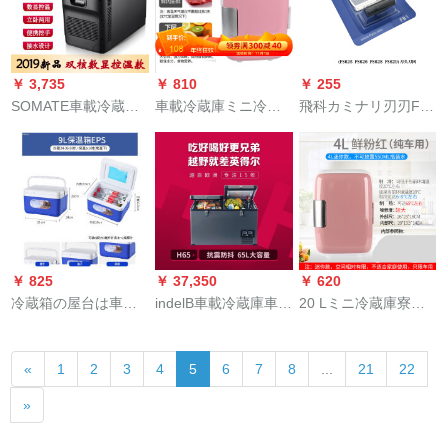
母乳保冷庫12/24/220
変换器です。
V通用です。
￥ 3,735
￥ 810
￥ 255
SOMATE車載冷蔵庫
車載冷蔵庫ミニ冷蔵
飛科カミナリ刃刃FS
車家兼用冷暖箱薬食
庫4リトル車載冷蔵庫
625 626 PS 173電気
品冷蔵12/24/220 V通
ミニ冷蔵庫4 L車家兼
刃部品ネティック(FS
用数顕温控ミニ蔵28
用小型学生寮家庭用
625 FS 626)刃ネト
L双核立臥両用黒
冷蔵庫4リトルピク車
12/24/220 V三用
用
￥ 825
￥ 37,350
￥ 620
冷蔵箱の屋台は車載
indelB車載冷蔵庫車家
20 Lミニ冷蔵庫寮小
用の保温箱で、冷暖
兼用大型トラック車
型家庭用便利車冷蔵
両用のモバイル冷蔵
載冷蔵庫H 65車載ア
庫車家兼用冷冻箱AA
«
1
2
3
4
5
6
7
8
...
21
22
庫で、屋外ではアイ
イスボツ屋外旅行コ
4 L車用ピンク
スキャディーの保温
ンピュー冷凍車用冷
»
保9リットブラー（5
蔵庫大容量車載車大
つのアイスパク+2つ
冷蔵庫H 65