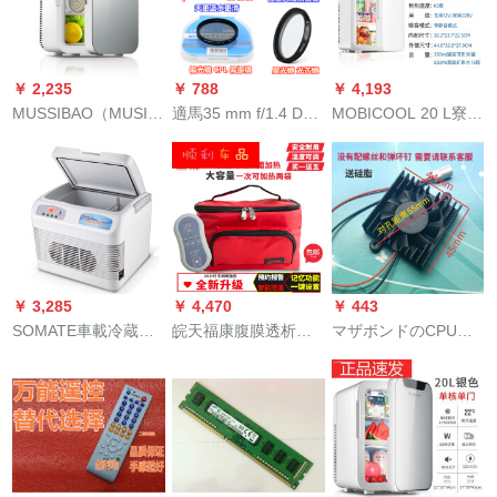
晶箱)
40リキッド兼用+ap
panel
￥ 2,235
￥ 788
￥ 4,193
MUSSIBAO（MUSIC
適馬35 mm f/1.4 DG
MOBICOOL 20 L寮小
BAO）12 L車載冷蔵
HSM Art一眼レフUV
冷蔵庫学生寮賃貸ミ
庫ミニ冷蔵庫ミニ家
ミラー35 1.4定焦点
ニ家庭用冷蔵庫庫庫
庭用冷凍ミニ化粧品
レンズ適馬偏光ミラ
庫両用20 L優雅白-ダ
冷蔵庫冷蔵庫冷蔵単
ー+UVミラー67 mm
ブコア
門式学生寮小冷蔵庫
新型12 L銀色鋼化ガ
ラス?静音（車家兼
￥ 3,285
￥ 4,470
￥ 443
用）デジタル温度調
SOMATE車載冷蔵庫
皖天福康腹膜透析用
マザボンドのCPU放
節が可能です。
車家兼用2-8度冷蔵膴
品恒熱包知能腹透液
熱大華監視ハードデ
島ハ-セテ-プ1再構築
恒温箱加熱袋暖液袋
スティックのビディ
人ワク血清目薬老人
家庭用に適用する。
オ・ファンンの側面5
医薬品専門用恒温箱
V 12 V 4 6 CMのファ
15リットケース
ンシーを送る。