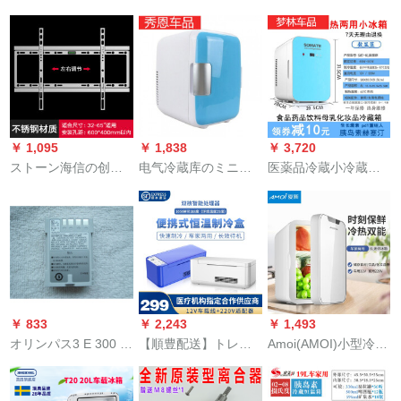
します。家庭用小型
のガラスNEX A电池
蔵庫小型冷暖両用寄
37度の加热パンカー
カバのもとの工场の
宿舎車小冷蔵庫白車
の冷热保温箱SN
カバのもーの后のス
載4 L小型冷蔵庫
0222は12 Lの家庭用
クリーンバーNEX-sta
テープ-5面加热(1-2袋
ドレールの黒の前の
加热)に适していま
指纹の后盖
す。
￥ 1,095
￥ 1,838
￥ 3,720
ストーン海信の创维
电气冷蔵库のミニプ
医薬品冷蔵小冷蔵库
ミニハーア32/55/70
リを作业します。
2-8度恒温成长再构筑
インチー【厚いステ
者ハ-セティン车载用
ィン3】32-65インの
8リトルディル
适用穴は600*40で
す。
￥ 833
￥ 2,243
￥ 1,493
オリンパス3 E 300 E
【順豊配送】トレッ
Amoi(AMOI)小型冷蔵
510 E 500 E 30 E
ド冷蔵箱便利式旅行
庫車載冷蔵庫ミニ車
520 E 1カマラ電池
薬品成長ホルモン車
載家兼用6 L-20 L小型