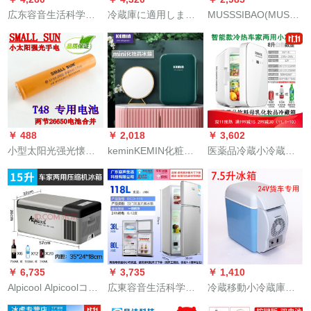
広东容音生活科学技
冷蔵庫に適用しま
MUSSSIBAO(MUSSSIB
术有限公司は全国连
す。家庭用ミニレッ
L車載冷蔵庫車家兼用
保一级机能抗菌静音
ト美容院スティンケ
冷凍ミニ便利単門小
冷蔵库の家庭用风冷
ア化粧品小冷蔵庫12
型学生寮小電力冷蔵
省エネクラムの2つの
リット24 V大型トラ
冷蔵蔵保存20 L銀色
ドアを开けて、冷冻
ック通用色指定で
ダンベル車家兼用
小型スト118 Lのシン
す。
グリニの厚い银で
￥ 488
￥ 2,018
￥ 3,602
す。
小型太阳光强光懐中
keminKEMIN化粧品
医薬品冷蔵小冷蔵庫
电灯26650リチウ电
冷蔵庫マイスク専門
2-8度恒温成長再構築
池パレルバジット延
用ミニ美容化粧品ミ
者ハ-スティン車載用
长3.7 V大容量原装保
ニ冷蔵庫mini冷蔵10
A 8リトルディー
护板グレー
Lエメラルド（化粧品
専門用）
￥ 6,735
￥ 3,735
￥ 1,410
Alpicool Alpicoolコプ
広東容音生活科学技
冷蔵移動小冷蔵庫車
チューサ車載冷凍庫
術有限公司カラ冷蔵
載冷蔵庫24 v貨車24