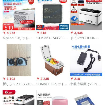
ミニコンビニトラッ
庫1級機能冷蔵庫2つ
V貨物7.5 Lフラット
ク冷凍飲み物冷凍ト
の三温区の冷蔵庫2つ
24 V 6 L冷暖箱電子便
ラック24 V【前売】
の小さな冷蔵庫、家
利保温保冷小型冷凍
15 L家庭用12 V/24
庭用冷蔵庫ミニ冷蔵
機7.5 L運送します。
V/220 Vコーニング冷
庫118 Lのシンゲルミ
24 Vトラック専用で
蔵庫
プ(一人で使う)シルバ
す。
￥ 4,275
￥ 818
￥ 3,435
ール
Alpicool 10リット車
STM 32 H 743 ZT 6
ドイツのCOOBレイ
載冷蔵庫圧缩機冷凍
LQFP-184 ST新品
ン冷蔵箱は便利で
倉庫12 V 24 V車家兼
「マイクロトローラ
す。ミニ冷蔵庫の車
用冷凍冷暖房ミニ冷
リオSTM 32 H 743 Z
載冷蔵恒温箱の充電
蔵庫10リット純車用
シリズ」
式のボックスです。
圧缩機冷暖房室箱
ダブルバジッテリー
（白）
（待機約20時間）。
￥ 1,103
￥ 2,235
￥ 218
新しぃAIR 13フ710
SOMATE 15リット車
車載冷蔵庫は7.5リッ
s-13 ISK 710 S-13
載冷蔵庫車家兼用ミ
トLの便利な車を兼用
IKEBノ-トファ5 H 40
ニ冷蔵庫12/24 Vオー
しています。小型冷
L 20719
トマチック通用の便
暖箱冷蔵冷冻ミニ冷
利剤冷蔵箱飲み物物
蔵庫プロ家庭用电源