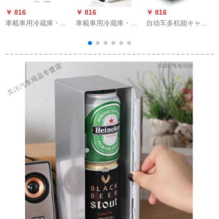
￥ 816
￥ 816
￥ 816
￥
車載車用冷蔵庫・冷
車載車用冷蔵庫・ア
自动车多机能キャデ
蔵棚benzC級E級GLA
イスボツ製冷凍電気
ラックCT 6车载冷蔵
GLD A級B級自動車車
12 V【車用】冷蔵庫6
库冷冻库コープレー
載冷蔵庫両用12小型
L【黒】
サーカーの家庭用冷
ハウス冷房蔵保温電
冻蔵蔵12 V小型ミニ
温
気220 Vと12 V【自家
冷蔵库を兼用してい
用車両用】7.5 L
ます。