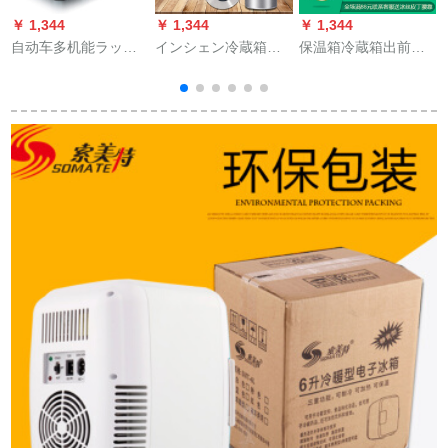
￥ 1,344
￥ 1,344
￥ 1,344
￥
自动车多机能ラッド
インシェン冷蔵箱便
保温箱冷蔵箱出前家
バーは、神の运転と
利式無充電剤小冷蔵
庭用車載冷蔵庫便利
冷蔵库の冷蔵车を兼
庫干渉素mini保温恒
釣り心地保持サズ号
用しているところを
温カプ氷袋5度杯(知
保温箱26 Lジップレ
車
発见しました。
能表示アリム)ぺを入
+2個+5個のアイスパ
れます。
ク