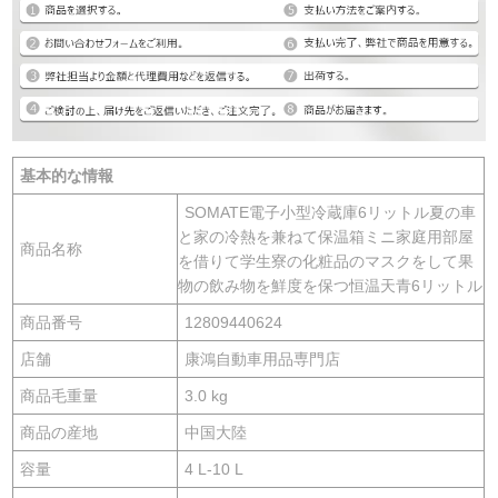
基本的な情報
SOMATE電子小型冷蔵庫6リットル夏の車
と家の冷熱を兼ねて保温箱ミニ家庭用部屋
商品名称
を借りて学生寮の化粧品のマスクをして果
物の飲み物を鮮度を保つ恒温天青6リットル
商品番号
12809440624
店舗
康鴻自動車用品専門店
商品毛重量
3.0 kg
商品の産地
中国大陸
容量
4 L-10 L