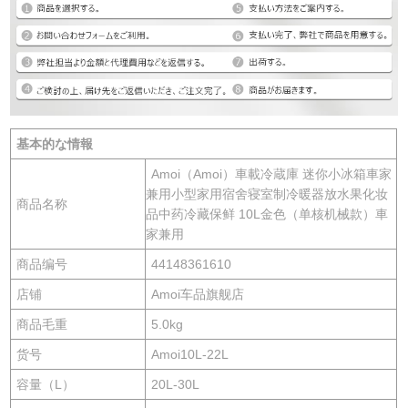
基本的な情報
Amoi（Amoi）車載冷蔵庫 迷你小冰箱車家
兼用小型家用宿舍寝室制冷暖器放水果化妆
商品名称
品中药冷藏保鲜 10L金色（单核机械款）車
家兼用
商品编号
44148361610
店铺
Amoi车品旗舰店
商品毛重
5.0kg
货号
Amoi10L-22L
容量（L）
20L-30L