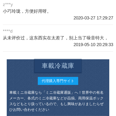
z***y
小巧玲珑，方便好用呀。
2020-03-27 17:29:27
****d
从未评价过，这东西实在太差了，别上当了噪音特大，
2019-05-10 20:29:33
車載冷蔵庫
代理購入専門サイト
車載ミニ冷蔵庫なら「ミニ冷蔵庫通販」へ！世界中の有名
メーカー、各式のミニ冷蔵庫などが品揃。両用保温ボック
スなどもとり扱っているので、もし興味がありましたらぜ
ひお問い合わせください