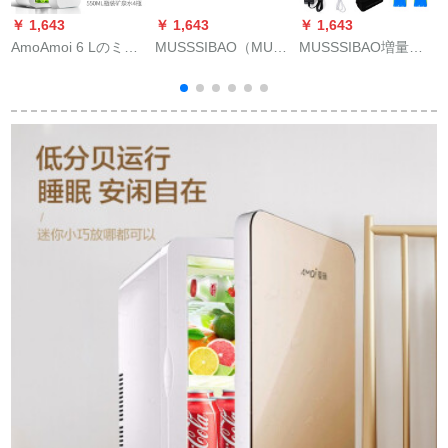
￥ 1,643
￥ 1,643
￥ 1,643
￥
AmoAmoi 6 Lのミニ
MUSSSIBAO（MUSIC
MUSSSIBAO増量大
冷蔵庫の家庭用小型
BAO）医療用恒温箱
イン冷蔵箱2-8度恒温
寮学生用冷凍ワンマ
小型家庭用17度のモ
箱成長ホルモン目薬
ンハウスハウスハウ
ルモット精密育苗イ
屋兼用USB充電宝220
ス兼用車載小冷蔵庫6
シューイーンイータ
V電源は、医薬品の高
L白（車用のみみ）
ーフロワー血液清冷
配合品（冷蔵箱+充電
蔵恒温箱は19 Lのモ
器+USBケベル+2電
ルモット専門用温箱
池）を携帯していま
を制御します。
す。