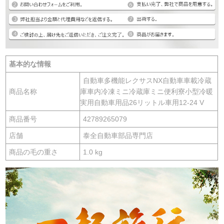
基本的な情報
自動車多機能レクサスNX自動車車載冷蔵
商品名称
庫車内冷凍ミニ冷蔵庫ミニ便利寮小型冷暖
実用自動車用品26リットル車用12-24 V
商品番号
42789265079
店舗
泰全自動車部品専門店
商品の毛の重さ
1.0 kg