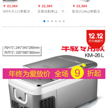
￥ 22,384
￥ 22,384
￥ 22,384
￥
SATA 8 Lの車載冷蔵
京東自動車は、マツ
歌谷(Colku)車載冷蔵
庫イシュー一件限
ダのmazda 2 M 2馬
庫車家兼用15リット
り、小型家庭用ミニ
のエアンコンのつけ
ミニ冷蔵庫直流圧縮
冷蔵庫寮用化粧品冷
ますに適していま
機冷凍倉庫冷凍機15
蔵箱20 Lダブコア
す。アルミア合金の
リット屋外運転室DC-
カ・アンドモデル
エアンコンを改造し
15 KC 15リット単冷
（優雅銀）
て、アンブランドの
店をオープンしま
す。