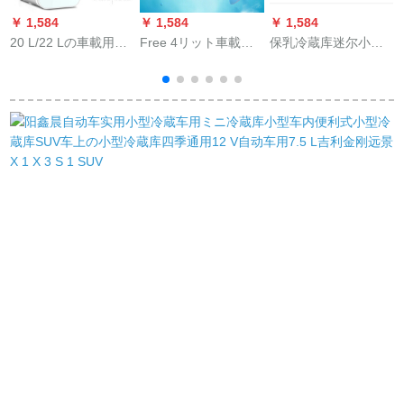
￥ 1,584
￥ 1,584
￥ 1,584
￥
20 L/22 Lの車載用小
Free 4リット車載冷
保乳冷蔵库迷尔小形
型冷蔵庫1人用家庭用
蔵庫ミニ冷暖房小冷
氷相事务室のシンゲ
箱
ミニレンタルト寮の
蔵庫4 L車家兼用小型
ル薬単门式のミニ冷
学生用乗用車の兼用
寮家庭用冷蔵庫4リッ
蔵库の小型电気冷冻
22 Lアタッチメント
トカート用
库の保冷库の赤ちゃ
用
んちゃんの保乳冷蔵
库の浅い灰色の66リ
ントの全鲜度を保护
します。