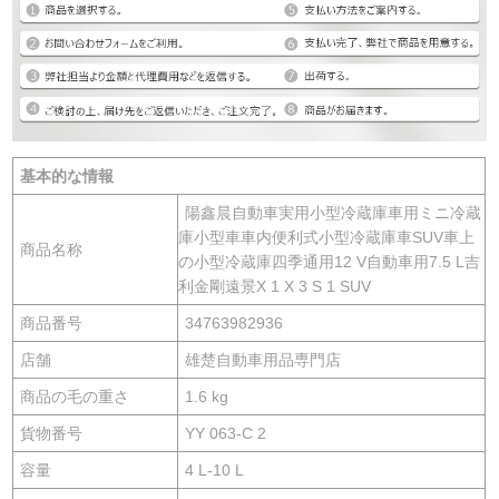
基本的な情報
陽鑫晨自動車実用小型冷蔵庫車用ミニ冷蔵
庫小型車車内便利式小型冷蔵庫車SUV車上
商品名称
の小型冷蔵庫四季通用12 V自動車用7.5 L吉
利金剛遠景X 1 X 3 S 1 SUV
商品番号
34763982936
店舗
雄楚自動車用品専門店
商品の毛の重さ
1.6 kg
貨物番号
YY 063-C 2
容量
4 L-10 L